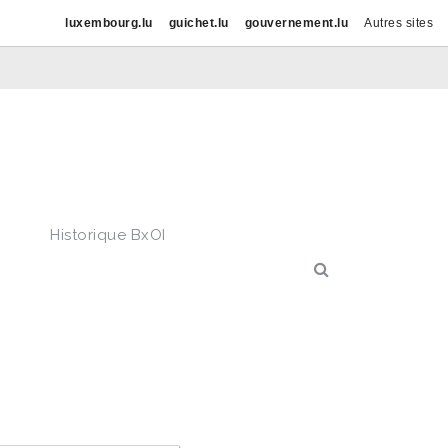
luxembourg.lu
guichet.lu
gouvernement.lu
Autres sites
Historique BxOI