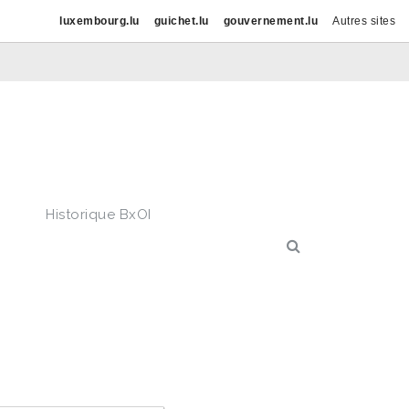
luxembourg.lu
guichet.lu
gouvernement.lu
Autres sites
Historique BxOI