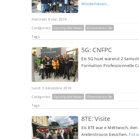
Weiderliesen...
mercredi 8 mai 2019
Catégories:
Sportlycée News
Orientation 9e
Tags:
5G: CNFPC
Eis 5G huet wärend 2 Samsch
Formation Professionnelle Co
lundi 3 décembre 2018
Catégories:
Sportlycée News
Orientation 9e
Tags:
8TE: Visite
Eis 8TE war e Mëttwoch, den 
Arelerstrooss besichen.
Fotoe