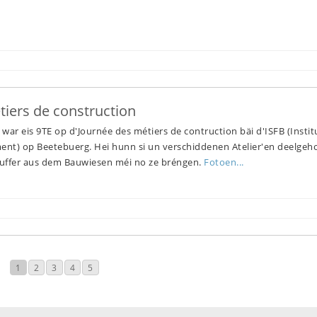
tiers de construction
war eis 9TE op d'Journée des métiers de contruction bäi d'ISFB (Instit
ment) op Beetebuerg. Hei hunn si un verschiddenen Atelier'en deelgeh
eruffer aus dem Bauwiesen méi no ze bréngen.
Fotoen...
1
2
3
4
5