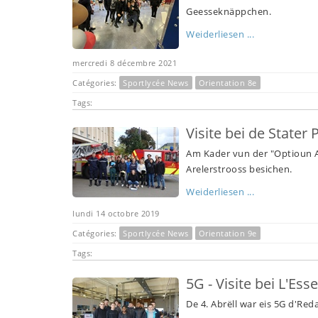
Geesseknäppchen.
Weiderliesen ...
mercredi 8 décembre 2021
Catégories:
Sportlycée News
Orientation 8e
Tags:
Visite bei de Stater
Am Kader vun der "Optioun At
Arelerstrooss besichen.
Weiderliesen ...
lundi 14 octobre 2019
Catégories:
Sportlycée News
Orientation 9e
Tags:
5G - Visite bei L'Esse
De 4. Abrëll war eis 5G d'Red