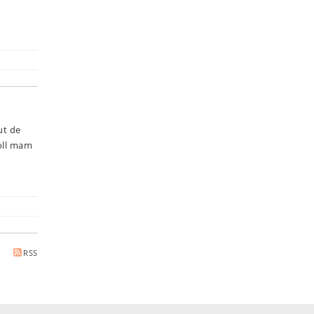
ut de
oll mam
RSS