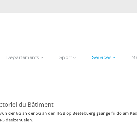
Départements
Sport
Services
M
ctoriel du Bâtiment
n vun der 6G an der 5G an den IFSB op Beetebuerg gaange fir do am Ka
S deelzehuelen.