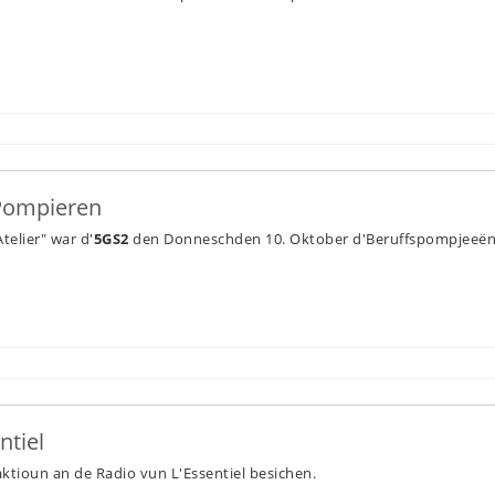
 Pompieren
elier" war d'
5GS2
den Donneschden 10. Oktober d'Beruffspompjeeën
ntiel
aktioun an de Radio vun L'Essentiel besichen.