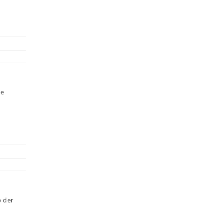
de
p der