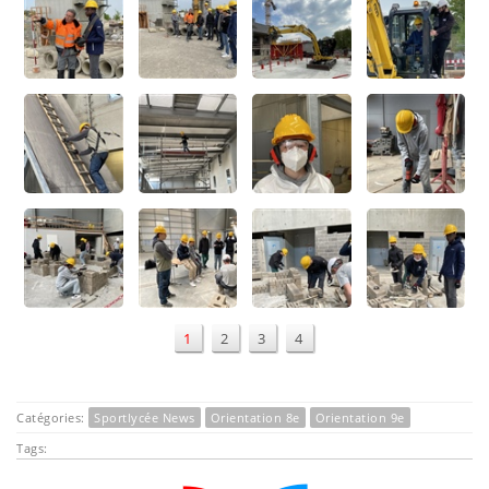
1
2
3
4
Catégories:
Sportlycée News
Orientation 8e
Orientation 9e
Tags: