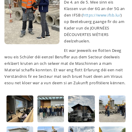
De 4. an de 5. Mee sinn eis
Klassen vun der 6G an der 5G an
den IFSB (
https://www.ifsb.lu/
)
op Beetebuerg gaange fir do am
Kader vun de JOURNÉES
DÉCOUVERTES MÉTIERS
deelzehuelen.
Et war jeeweils ee flotten Deeg
wou eis Schüler déi eenzel Beruffer aus dem Secteur deelweis
erkläert kruten an och selwer mat de Maschinnen a mam
Material schaffe konnten. Et war eng flott Erfarung déi een neit
Verständnis fir ee Secteur mat sech bruet huet deen am Viraus
esou net kloer war a vun deem si an Zukunft profitéiere kënnen.