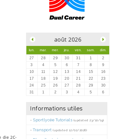
.
août 2026
lun.
mar.
mer.
jeu.
ven.
sam.
dim.
27
28
29
30
31
1
2
3
4
5
6
7
8
9
10
11
12
13
14
15
16
17
18
19
20
21
22
23
24
25
26
27
28
29
30
31
1
2
3
4
5
6
Informations utiles
-
Sportlycée Tutorials
(updated 23/10/19)
-
Transport
(updated 12/02/2026)
 die 2C-