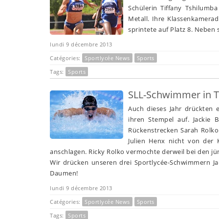
Schülerin Tiffany Tshilumb
Metall. Ihre Klassenkamerad
sprintete auf Platz 8. Neben
lundi 9 décembre 2013
Catégories:
Sportlycée News
Sports
Tags:
Sports
SLL-Schwimmer in 
Auch dieses Jahr drückten 
ihren Stempel auf. Jackie 
Rückenstrecken Sarah Rolko 
Julien Henx nicht von der
anschlagen. Ricky Rolko vermochte derweil bei den j
Wir drücken unseren drei Sportlycée-Schwimmern Ja
Daumen!
lundi 9 décembre 2013
Catégories:
Sportlycée News
Sports
Tags:
Sports