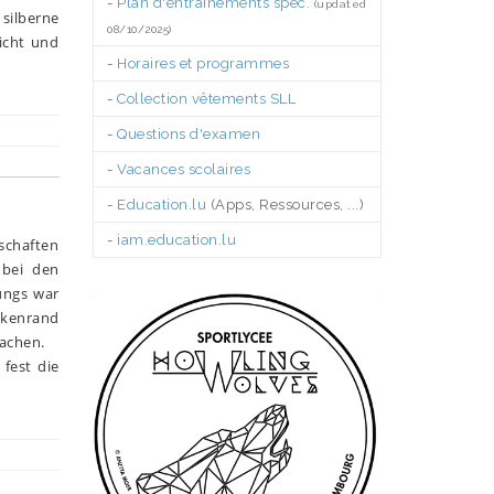
-
Plan d'entraînements spéc.
(updated
silberne
08/10/2025)
eicht und
-
Horaires et programmes
-
Collection vêtements SLL
-
Questions d'examen
-
Vacances scolaires
-
Education.lu
(Apps, Ressources, ...)
-
iam.education.lu
schaften
 bei den
.
ungs war
ckenrand
machen.
fest die