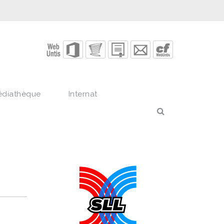
édiathèque
Internat