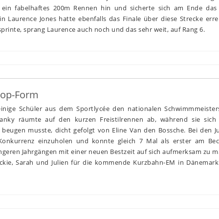
a ein fabelhaftes 200m Rennen hin und sicherte sich am Ende das 
in Laurence Jones hatte ebenfalls das Finale über diese Strecke err
 sprinte, sprang Laurence auch noch und das sehr weit, auf Rang 6.
Top-Form
einige Schüler aus dem Sportlycée den nationalen Schwimmmeister
Banky räumte auf den kurzen Freistilrennen ab, während sie sich
beugen musste, dicht gefolgt von Eline Van den Bossche. Bei den J
 Konkurrenz einzuholen und konnte gleich 7 Mal als erster am Be
üngeren Jahrgängen mit einer neuen Bestzeit auf sich aufmerksam zu 
ckie, Sarah und Julien für die kommende Kurzbahn-EM in Dänemark 