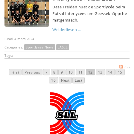
Dëse Freiden huet de Sportlycée beim
Futsal Interlycées um Geesseknäppche
matgemaach.
Weiderliesen ...
lundi 4 mars 2024
Catégories:
Sportlycée News
LASEL
Tags:
RSS
First
Previous
7
8
9
10
11
12
13
14
15
16
Next
Last