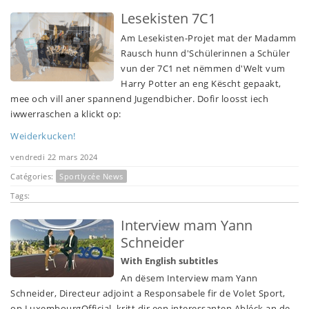
Lesekisten 7C1
Am Lesekisten-Projet mat der Madamm
Rausch hunn d'Schülerinnen a Schüler
vun der 7C1 net nëmmen d'Welt vum
Harry Potter an eng Këscht gepaakt,
mee och vill aner spannend Jugendbicher. Dofir loosst iech
iwwerraschen a klickt op:
Weiderkucken!
vendredi 22 mars 2024
Catégories:
Sportlycée News
Tags:
Interview mam Yann
Schneider
With English subtitles
An dësem Interview mam Yann
Schneider, Directeur adjoint a Responsabele fir de Volet Sport,
op LuxembourgOfficial, kritt dir een interessanten Abléck an de