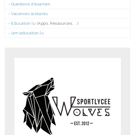
-
Questions d'examen
-
Vacances scolaires
-
Education.lu
(Apps, Ressources, ...)
-
iam.education.lu
.