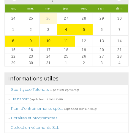
lun.
mar.
mer.
jeu.
ven.
sam.
dim.
24
25
26
27
28
29
30
1
2
3
4
5
6
7
8
9
10
11
12
13
14
15
16
17
18
19
20
21
22
23
24
25
26
27
28
29
30
31
1
2
3
4
Informations utiles
-
Sportlycée Tutorials
(updated 23/10/19)
-
Transport
(updated 12/02/2026)
-
Plan d'entraînements spéc.
(updated 08/10/2025)
-
Horaires et programmes
-
Collection vêtements SLL