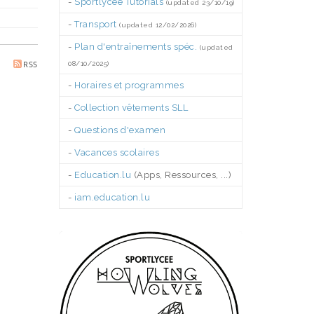
-
Sportlycée Tutorials
(updated 23/10/19)
-
Transport
(updated 12/02/2026)
-
Plan d'entraînements spéc.
(updated
RSS
08/10/2025)
-
Horaires et programmes
-
Collection vêtements SLL
-
Questions d'examen
-
Vacances scolaires
-
Education.lu
(Apps, Ressources, ...)
-
iam.education.lu
.