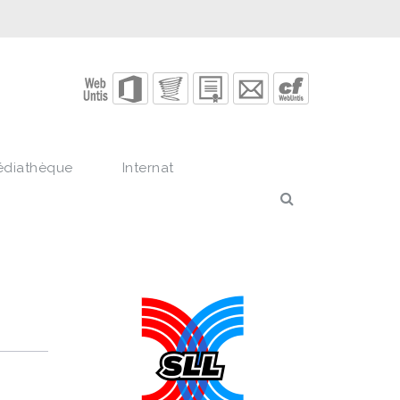
édiathèque
Internat