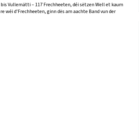
bis Vullemätti – 117 Frechheeten, déi sëtzen Well et kaum
iere wéi d’Frechheeten, ginn dës am aachte Band vun der