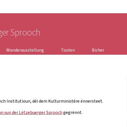
Bei den Haaptmenü goen
Bei den Inhalt goen
rger Sprooch
Wanderausstellung
Toolen
Bicher
ech Institutioun, déi dem Kulturministère ënnersteet.
un vun der Lëtzebuerger Sprooch
gegrënnt.