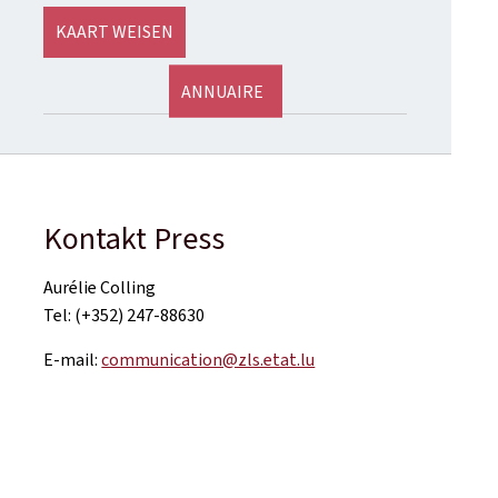
KAART WEISEN
ANNUAIRE
Kontakt Press
Aurélie Colling
Tel: (+352) 247-88630
E-mail:
communication@zls.etat.lu