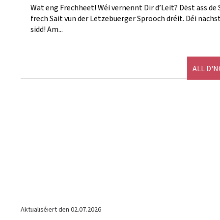
Wat eng Frechheet! Wéi vernennt Dir d’Leit? Dëst ass de
frech Säit vun der Lëtzebuerger Sprooch dréit. Déi näc
sidd! Am...
ALL D'
Aktualiséiert den
02.07.2026