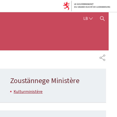
LËTZEBUERGE
LB
SHOW HIDE SEARCH
SHARE
Zoustännege Ministère
Kulturministère