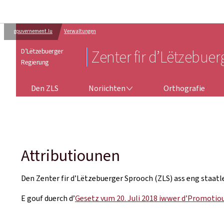
gouvernement.lu
Verwaltungen
D’Lëtzebuerger
Zenter fir d’Lëtzebue
Regierung
NORIICHTEN
Den ZLS
Noriichten
Orthografie
Attributiounen
Den Zenter fir d’Lëtzebuerger Sprooch (ZLS) ass eng staatl
E gouf duerch d’
Gesetz vum 20. Juli 2018 iwwer d’Promotio