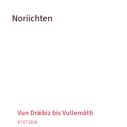
Noriichten
Vun Dräibiz bis Vullemätti
Verëffentlechungsdatum
07.07.2026