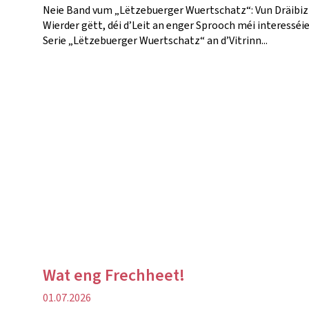
Neie Band vum „Lëtzebuerger Wuertschatz“: Vun Dräibiz 
Wierder gëtt, déi d’Leit an enger Sprooch méi interessé
Serie „Lëtzebuerger Wuertschatz“ an d’Vitrinn...
Wat eng Frechheet!
Verëffentlechungsdatum
01.07.2026