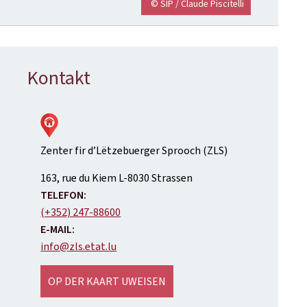
© SIP / Claude Piscitelli
Kontakt
Zenter fir d’Lëtzebuerger Sprooch (ZLS)
ADRESS:
163, rue du Kiem
L-8030
Strassen
TELEFON:
(+352) 247-88600
E-MAIL:
info@zls.etat.lu
OP DER KAART UWEISEN