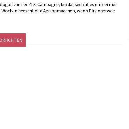
 Slogan vun der ZLS-Campagne, bei där sech alles ëm déi méi
hst Wochen heescht et d’Aen opmaachen, wann Dir ënnerwee
NORIICHTEN