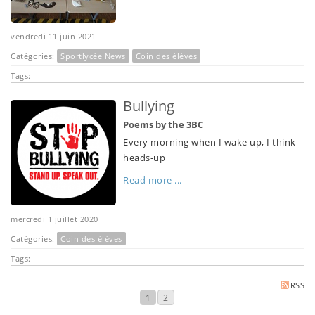
vendredi 11 juin 2021
Catégories:
Sportlycée News
Coin des élèves
Tags:
Bullying
Poems by the 3BC
Every morning when I wake up, I think
heads-up
Read more ...
mercredi 1 juillet 2020
Catégories:
Coin des élèves
Tags:
RSS
1
2