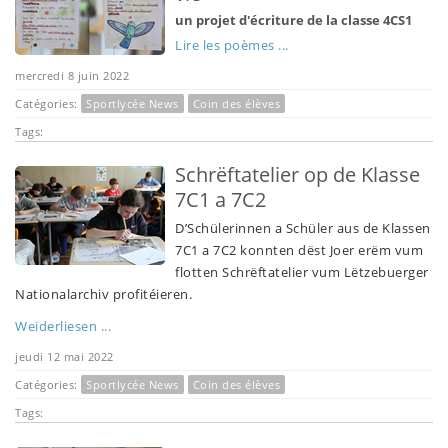
un projet d'écriture de la classe 4CS1
Lire les poèmes ...
mercredi 8 juin 2022
Catégories:
Sportlycée News
Coin des élèves
Tags:
Schrëftatelier op de Klasse
7C1 a 7C2
D’Schülerinnen a Schüler aus de Klassen
7C1 a 7C2 konnten dëst Joer erëm vum
flotten Schrëftatelier vum Lëtzebuerger
Nationalarchiv profitéieren.
Weiderliesen ...
jeudi 12 mai 2022
Catégories:
Sportlycée News
Coin des élèves
Tags: