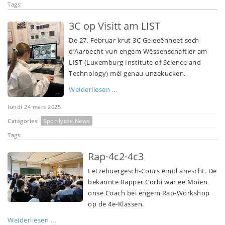
Tags:
3C op Visitt am LIST
De 27. Februar krut 3C Geleeënheet sech
d’Aarbecht vun engem Wëssenschaftler am
LIST (Luxemburg Institute of Science and
Technology) méi genau unzekucken.
Weiderliesen ...
lundi 24 mars 2025
Catégories:
Sportlycée News
Tags:
Rap∙4c2∙4c3
Lëtzebuergesch-Cours emol anescht. De
bekannte Rapper Corbi war ee Moien
onse Coach bei engem Rap-Workshop
op de 4e-Klassen.
Weiderliesen ...