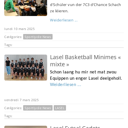
d’Schüler vun der 7C3 d’Chance Schach
ze léieren.
Weiderliesen ...
lundi 10 mars 2025
Catégories:
Sportlycée News
Tags:
Lasel Basketball Minimes «
mixte »
Schon laang hu mir net mat zwou
Equippen un enger Lasel deelgeholl.
Weiderliesen ...
vendredi 7 mars 2025
Catégories:
Sportlycée News
LASEL
Tags: