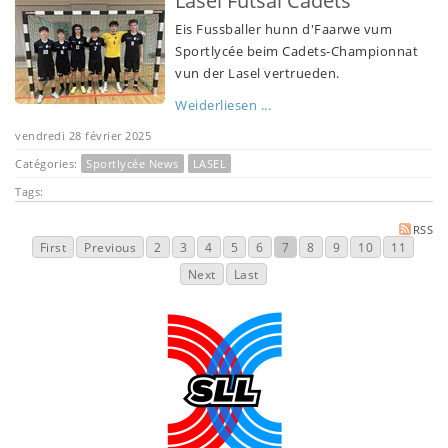
Lasel Futsal Cadets
Eis Fussballer hunn d'Faarwe vum
Sportlycée beim Cadets-Championnat
vun der Lasel vertrueden.
Weiderliesen ...
vendredi 28 février 2025
Catégories:
Sportlycée News
LASEL
Tags:
RSS
First
Previous
2
3
4
5
6
7
8
9
10
11
Next
Last