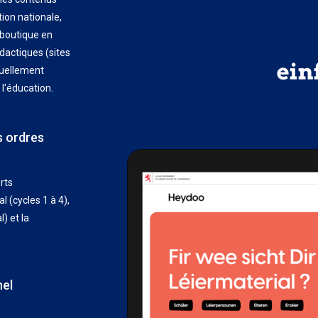
tion nationale,
 boutique en
dactiques (sites
tuellement
l'éducation.
s ordres
rts
(cycles 1 à 4),
) et la
nel