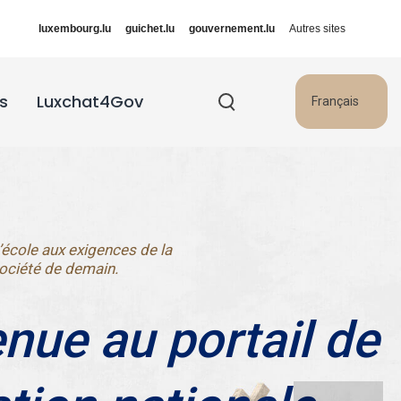
luxembourg.lu
guichet.lu
gouvernement.lu
Autres sites
s
Luxchat4Gov
Français
’école aux exigences de la
ociété de demain.
nue au portail de