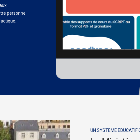
 aux
utre personne
dactique.
UN SYSTEME EDUCATIF Q