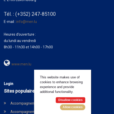
Tél. : (+352) 247-85100
E-mail :
info@men.lu
Heures d’ouverture :
du lundi au vendredi
8h30 - 11h30 et 14h00 - 17h00
www.men.lu
This website makes use of
cookies to enhance browsing
Login
experience and provide
Sites populaires
additional functionality.
Disallow cookies
Accompagnement psycho-social et scolaire
Allow cookies
Accompagnement socio-éducatif