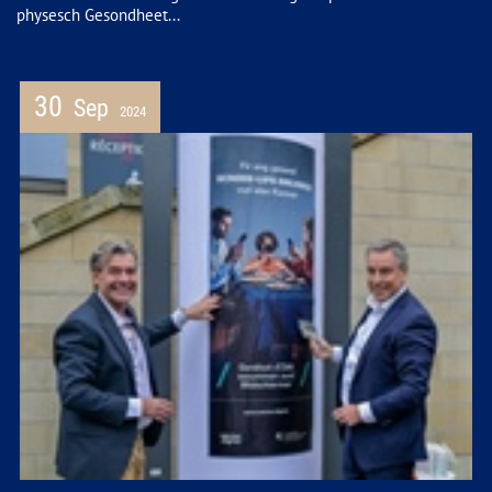
physesch Gesondheet...
30
Sep
2024