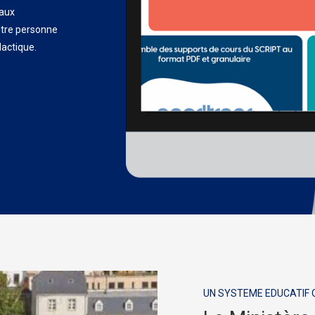
 aux
utre personne
dactique.
UN SYSTEME EDUCATIF Q