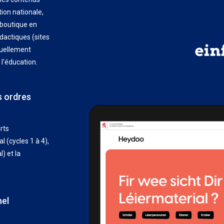
tion nationale,
 boutique en
dactiques (sites
tuellement
l'éducation.
s ordres
rts
(cycles 1 à 4),
) et la
nel