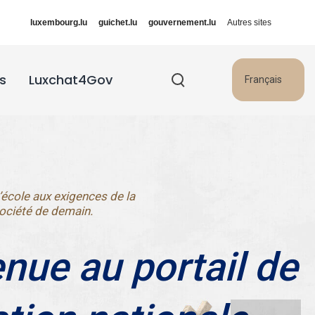
luxembourg.lu
guichet.lu
gouvernement.lu
Autres sites
s
Luxchat4Gov
Français
’école aux exigences de la
ociété de demain.
nue au portail de