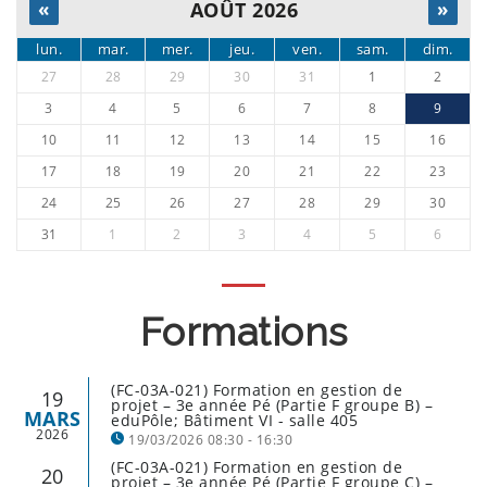
«
AOÛT 2026
»
lun.
mar.
mer.
jeu.
ven.
sam.
dim.
27
28
29
30
31
1
2
3
4
5
6
7
8
9
10
11
12
13
14
15
16
17
18
19
20
21
22
23
24
25
26
27
28
29
30
31
1
2
3
4
5
6
Formations
(FC-03A-021) Formation en gestion de
19
projet – 3e année Pé (Partie F groupe B) –
MARS
eduPôle; Bâtiment VI - salle 405
2026
19/03/2026 08:30 - 16:30
(FC-03A-021) Formation en gestion de
20
projet – 3e année Pé (Partie F groupe C) –