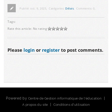
Publié:
oct. 9, 2025
,
Catégories:
Délais
,
Comments:
0
,
Tags:
Rate this article:
No rating
Please
login
or
register
to post comments.
Powered by
|
Centre de Gestion informatique de l'éducation
|
A propos du site
Conditions d'utilisation