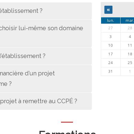
«
établissement ?
lun.
mar
l choisir lui-même son domaine
27
28
3
4
10
11
17
18
d’établissement ?
24
25
31
1
nancière d’un projet
ome ?
projet à remettre au CCPÉ ?