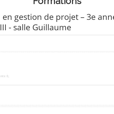
Formations
 en gestion de projet – 3e ann
II - salle Guillaume
nts:
0
,