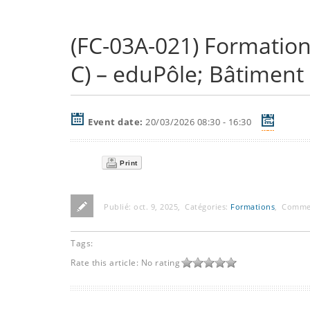
(FC-03A-021) Formation
C) – eduPôle; Bâtiment I
Event date:
20/03/2026 08:30 - 16:30
Print
Publié:
oct. 9, 2025
,
Catégories:
Formations
,
Comme
Tags:
Rate this article:
No rating