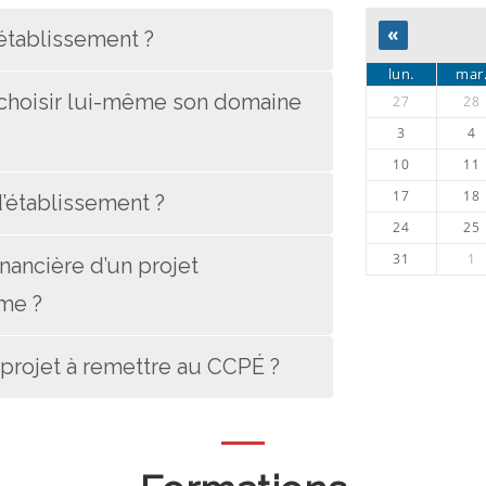
«
établissement ?
lun.
mar
l choisir lui-même son domaine
27
28
3
4
10
11
17
18
d’établissement ?
24
25
31
1
nancière d’un projet
ome ?
projet à remettre au CCPÉ ?