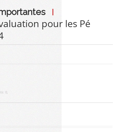
importantes
valuation pour les Pé
4
ts:
0
,