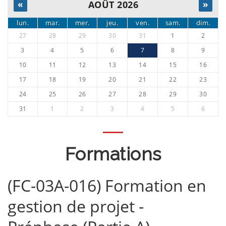
«
AOÛT 2026
»
lun.
mar.
mer.
jeu.
ven.
sam.
dim.
27
28
29
30
31
1
2
3
4
5
6
7
8
9
10
11
12
13
14
15
16
17
18
19
20
21
22
23
24
25
26
27
28
29
30
31
1
2
3
4
5
6
Formations
(FC-03A-016) Formation en
gestion de projet -