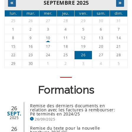
«
SEPTEMBRE 2025
»
lun.
mar.
mer.
jeu.
ven.
sam.
dim.
25
26
27
28
29
30
31
1
2
3
4
5
6
7
8
9
10
11
12
13
14
15
16
17
18
19
20
21
22
23
24
25
26
27
28
29
30
1
2
3
4
5
Formations
Remise des derniers documents en
26
relation avec les factures à rembourser:
SEPT.
Pé terminés en 2024/25
2025
26/09/2025
26
Remise du texte pour la nouvelle