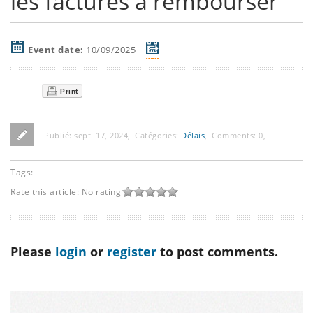
les factures à rembourser
Event date:
10/09/2025
Print
Publié:
sept. 17, 2024
,
Catégories:
Délais
,
Comments:
0
,
Tags:
Rate this article:
No rating
Please
login
or
register
to post comments.