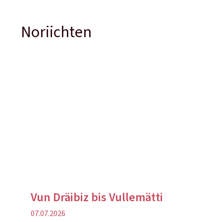
Noriichten
Vun Dräibiz bis Vullemätti
Verëffentlechungsdatum
07.07.2026