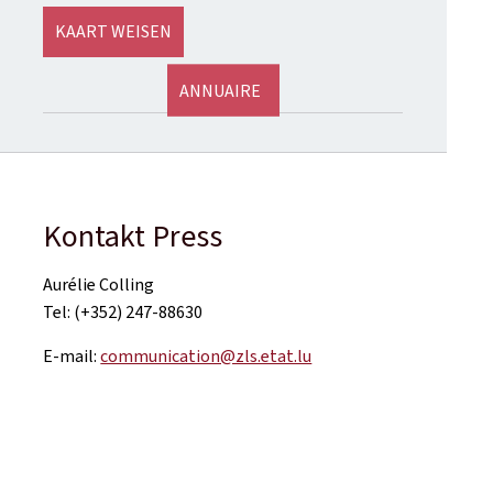
KAART WEISEN
ANNUAIRE
Kontakt Press
Aurélie Colling
Tel: (+352) 247-88630
E-mail:
communication@zls.etat.lu