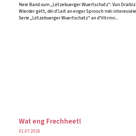
Neie Band vum „Lëtzebuerger Wuertschatz“: Vun Dräibiz 
Wierder gëtt, déi d’Leit an enger Sprooch méi interessé
Serie „Lëtzebuerger Wuertschatz“ an d’Vitrinn...
Wat eng Frechheet!
Verëffentlechungsdatum
01.07.2026