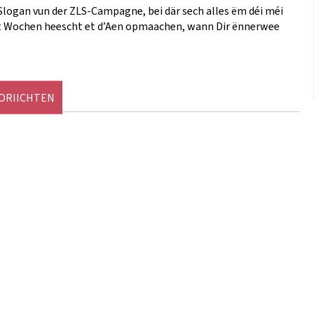
 Slogan vun der ZLS-Campagne, bei där sech alles ëm déi méi
hst Wochen heescht et d’Aen opmaachen, wann Dir ënnerwee
NORIICHTEN