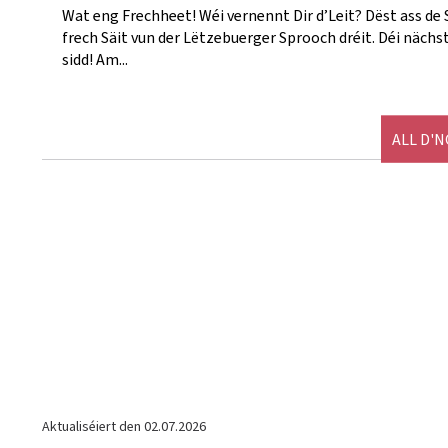
Wat eng Frechheet! Wéi vernennt Dir d’Leit? Dëst ass de
frech Säit vun der Lëtzebuerger Sprooch dréit. Déi näc
sidd! Am...
ALL D'
Aktualiséiert den
02.07.2026