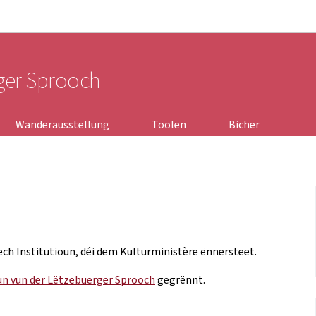
Bei den Haaptmenü goen
Bei den Inhalt goen
rger Sprooch
Wanderausstellung
Toolen
Bicher
ech Institutioun, déi dem Kulturministère ënnersteet.
un vun der Lëtzebuerger Sprooch
gegrënnt.