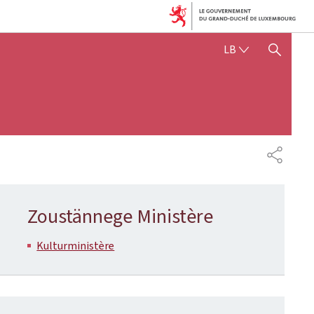
LËTZEBUERGE
LB
SHOW HIDE SEARCH
SHARE
Zoustännege Ministère
Kulturministère