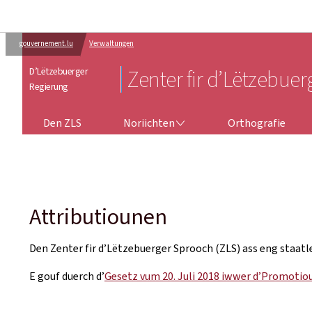
gouvernement.lu
Verwaltungen
D’Lëtzebuerger
Zenter fir d’Lëtzebue
Regierung
NORIICHTEN
Den ZLS
Noriichten
Orthografie
Attributiounen
Den Zenter fir d’Lëtzebuerger Sprooch (ZLS) ass eng staatl
E gouf duerch d’
Gesetz vum 20. Juli 2018 iwwer d’Promotio