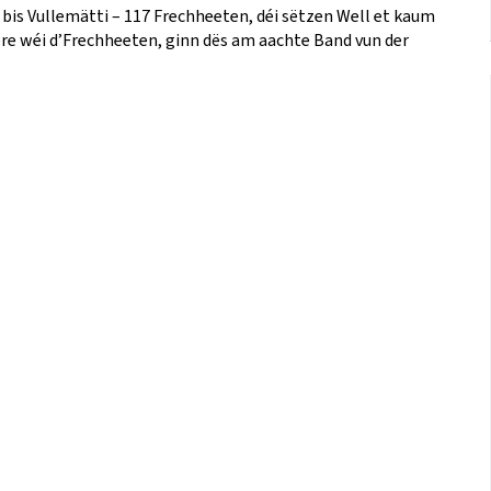
bis Vullemätti – 117 Frechheeten, déi sëtzen Well et kaum
iere wéi d’Frechheeten, ginn dës am aachte Band vun der