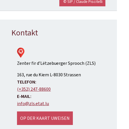
© SIP / Claude Piscitelli
Kontakt
Zenter fir d’Lëtzebuerger Sprooch (ZLS)
ADRESS:
163, rue du Kiem
L-8030
Strassen
TELEFON:
(+352) 247-88600
E-MAIL:
info@zls.etat.lu
OP DER KAART UWEISEN