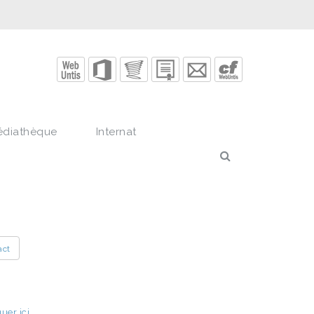
édiathèque
Internat
act
quer ici