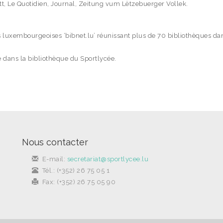
t, Le Quotidien, Journal, Zeitung vum Lëtzebuerger Vollek.
s luxembourgeoises ‘bibnet.lu’ réunissant plus de 70 bibliothèques da
 dans la bibliothèque du Sportlycée.
Nous contacter
E-mail:
secretariat@sportlycee.lu
Tél.: (+352) 26 75 05 1
Fax: (+352) 26 75 05 90