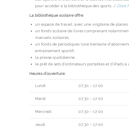
pour accéder à la bibliothèque des sports. /
Click 
La bibliothèque scolaire offre:
un espace de travail, avec une vingtaine de places d
un fonds scolaire de livres comprenant notamment l
manuels scolaires,
un fonds de périodiques (une trentaine d'abonnemen
entraînement sportif),
la presse quotidienne,
le prêt de sets d’ordinateurs portables et d’iPads à 
Heures d’ouverture:
Lundi
07.30 – 17.00
Mardi
07.30 – 17.00
Mercredi
07.30 – 17.00
Jeudi
07.30 – 17.00