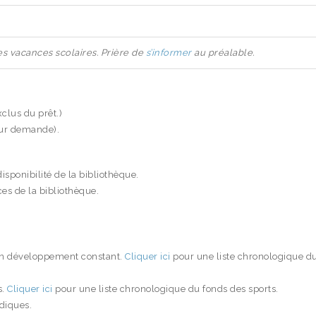
es vacances scolaires. Prière de
s’informer
au préalable.
xclus du prêt.)
sur demande).
disponibilité de la bibliothèque.
ices de la bibliothèque.
en développement constant.
Cliquer ici
pour une liste chronologique d
s.
Cliquer ici
pour une liste chronologique du fonds des sports.
diques.