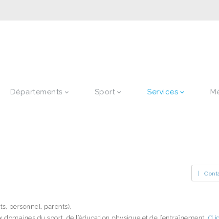
Départements
Sport
Services
M
| Cont
s, personnel, parents),
aux domaines du sport, de l’éducation physique et de l’entraînement.
Cli