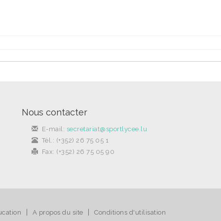
Nous contacter
E-mail:
secretariat@sportlycee.lu
Tél.: (+352) 26 75 05 1
Fax: (+352) 26 75 05 90
|
|
ucation
A propos du site
Conditions d'utilisation