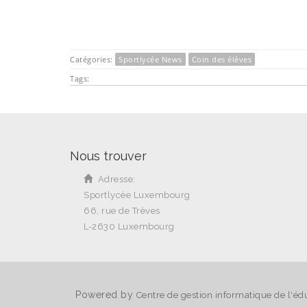
Catégories:
Sportlycée News
Coin des élèves
Tags:
Nous trouver
Adresse:
Sportlycée Luxembourg
66, rue de Trèves
L-2630 Luxembourg
Powered by
Centre de gestion informatique de l'éd