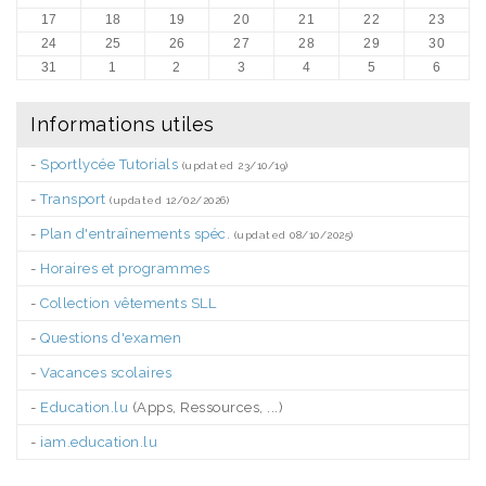
17
18
19
20
21
22
23
24
25
26
27
28
29
30
31
1
2
3
4
5
6
Informations utiles
-
Sportlycée Tutorials
(updated 23/10/19)
-
Transport
(updated 12/02/2026)
-
Plan d'entraînements spéc.
(updated 08/10/2025)
-
Horaires et programmes
-
Collection vêtements SLL
-
Questions d'examen
-
Vacances scolaires
-
Education.lu
(Apps, Ressources, ...)
-
iam.education.lu
.