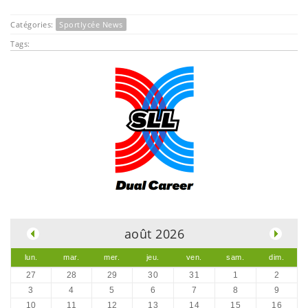
Catégories:
Sportlycée News
Tags:
.
août 2026
lun.
mar.
mer.
jeu.
ven.
sam.
dim.
27
28
29
30
31
1
2
3
4
5
6
7
8
9
10
11
12
13
14
15
16