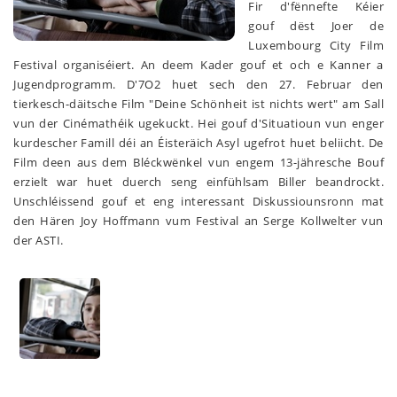
Fir d'fënnefte Kéier
gouf dëst Joer de
Luxembourg City Film
Festival organiséiert. An deem Kader gouf et och e Kanner a
Jugendprogramm. D'7O2 huet sech den 27. Februar den
tierkesch-däitsche Film "Deine Schönheit ist nichts wert" am Sall
vun der Cinémathéik ugekuckt. Hei gouf d'Situatioun vun enger
kurdescher Famill déi an Éisteräich Asyl ugefrot huet beliicht. De
Film deen aus dem Bléckwënkel vun engem 13-jähresche Bouf
erzielt war huet duerch seng einfühlsam Biller beandrockt.
Unschléissend gouf et eng interessant Diskussiounsronn mat
den Hären Joy Hoffmann vum Festival an Serge Kollwelter vun
der ASTI.