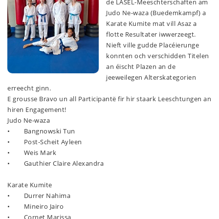
de LASEL-Meeschterschaften am
Judo Ne-waza (Buedemkampf) a
Karate Kumite mat vill Asaz a
flotte Resultater iwwerzeegt.
Nieft ville gudde Placéierunge
konnten och verschidden Titelen
an éischt Plazen an de
jeeweilegen Alterskategorien
erreecht ginn.
E grousse Bravo un all Participantë fir hir staark Leeschtungen an
hiren Engagement!
Judo Ne-waza
• Bangnowski Tun
• Post-Scheit Ayleen
• Weis Mark
• Gauthier Claire Alexandra
Karate Kumite
• Durrer Nahima
• Mineiro Jairo
• Cornet Marissa