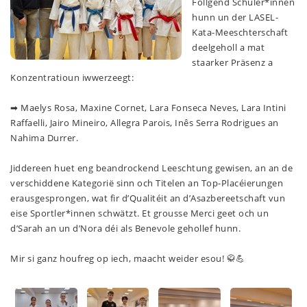
Follgend Schüler*innen
hunn un der LASEL-
Kata-Meeschterschaft
deelgeholl a mat
staarker Präsenz a
Konzentratioun iwwerzeegt:
➡ Maelys Rosa, Maxine Cornet, Lara Fonseca Neves, Lara Intini
Raffaelli, Jairo Mineiro, Allegra Parois, Inês Serra Rodrigues an
Nahima Durrer.
Jiddereen huet eng beandrockend Leeschtung gewisen, an an de
verschiddene Kategorië sinn och Titelen an Top-Placéierungen
erausgesprongen, wat fir d’Qualitéit an d’Asazbereetschaft vun
eise Sportler*innen schwätzt. Et grousse Merci geet och un
d’Sarah an un d’Nora déi als Benevole gehollef hunn.
Mir si ganz houfreg op iech, maacht weider esou! 🥋💪