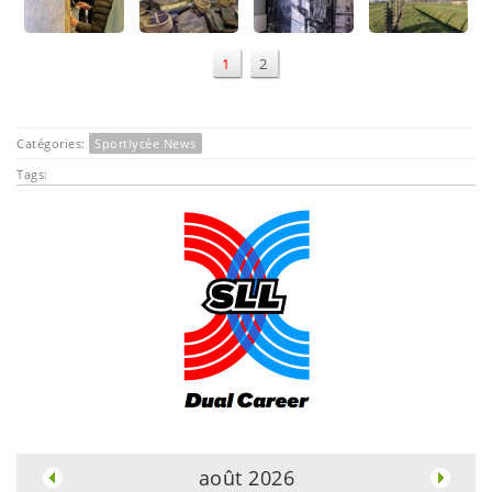
1
2
Catégories:
Sportlycée News
Tags:
.
août 2026