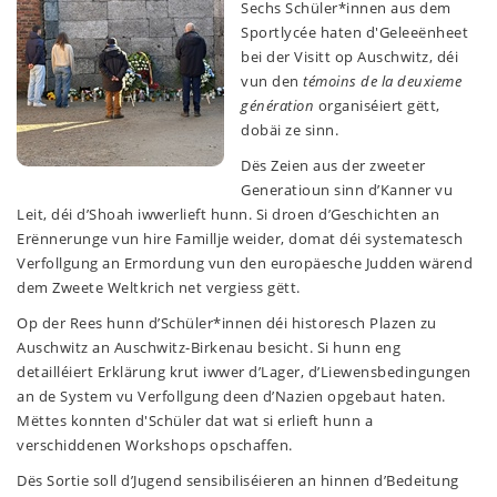
Sechs Schüler*innen aus dem
Sportlycée haten d'Geleeënheet
bei der Visitt op Auschwitz, déi
vun den
témoins de la deuxieme
génération
organiséiert gëtt,
dobäi ze sinn.
Dës Zeien aus der zweeter
Generatioun sinn d’Kanner vu
Leit, déi d’Shoah iwwerlieft hunn. Si droen d’Geschichten an
Erënnerunge vun hire Famillje weider, domat déi systematesch
Verfollgung an Ermordung vun den europäesche Judden wärend
dem Zweete Weltkrich net vergiess gëtt.
Op der Rees hunn d’Schüler*innen déi historesch Plazen zu
Auschwitz an Auschwitz-Birkenau besicht. Si hunn eng
detailléiert Erklärung krut iwwer d’Lager, d’Liewensbedingungen
an de System vu Verfollgung deen d’Nazien opgebaut haten.
Mëttes konnten d'Schüler dat wat si erlieft hunn a
verschiddenen Workshops opschaffen.
Dës Sortie soll d’Jugend sensibiliséieren an hinnen d’Bedeitung