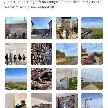
vun der Erënnerung méi no bréngen, fir datt deen Deel vun der
Geschicht sech ni méi widderhëlt.