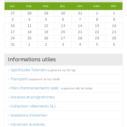
lun.
mar.
mer.
jeu.
ven.
sam.
dim.
27
28
29
30
31
1
2
3
4
5
6
7
8
9
10
11
12
13
14
15
16
17
18
19
20
21
22
23
24
25
26
27
28
29
30
31
1
2
3
4
5
6
Informations utiles
-
Sportlycée Tutorials
(updated 23/10/19)
-
Transport
(updated 12/02/2026)
-
Plan d'entraînements spéc.
(updated 08/10/2025)
-
Horaires et programmes
-
Collection vêtements SLL
-
Questions d'examen
-
Vacances scolaires