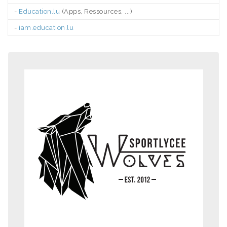
-
Education.lu
(Apps, Ressources, ...)
-
iam.education.lu
.