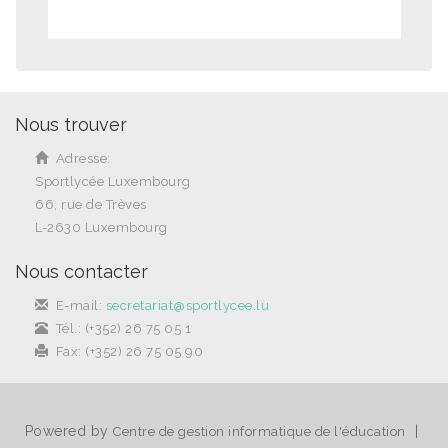
Nous trouver
Adresse:
Sportlycée Luxembourg
66, rue de Trèves
L-2630 Luxembourg
Nous contacter
E-mail:
secretariat@sportlycee.lu
Tél.: (+352) 26 75 05 1
Fax: (+352) 26 75 05 90
Powered by
|
Centre de gestion informatique de l'éducation