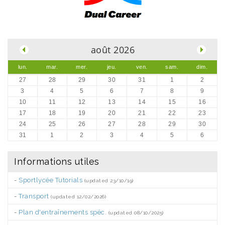
.
août 2026
lun.
mar.
mer.
jeu.
ven.
sam.
dim.
27
28
29
30
31
1
2
3
4
5
6
7
8
9
10
11
12
13
14
15
16
17
18
19
20
21
22
23
24
25
26
27
28
29
30
31
1
2
3
4
5
6
Informations utiles
-
Sportlycée Tutorials
(updated 23/10/19)
-
Transport
(updated 12/02/2026)
-
Plan d'entraînements spéc.
(updated 08/10/2025)