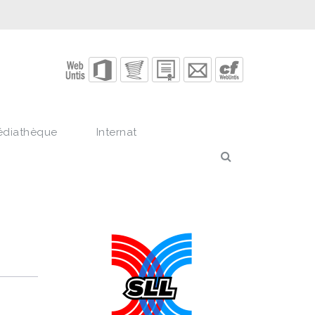
édiathèque
Internat