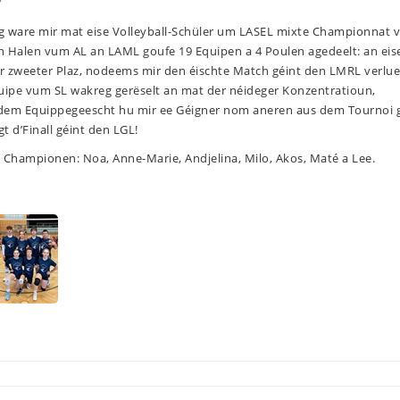
 ware mir mat eise Volleyball-Schüler um LASEL mixte Championnat 
n Halen vum AL an LAML goufe 19 Equipen a 4 Poulen agedeelt: an eis
der zweeter Plaz, nodeems mir den éischte Match géint den LMRL verlu
quipe vum SL wakreg gerëselt an mat der néideger Konzentratioun,
uddem Equippegeescht hu mir ee Géigner nom aneren aus dem Tournoi 
 d’Finall géint den LGL!
ei Championen: Noa, Anne-Marie, Andjelina, Milo, Akos, Maté a Lee.