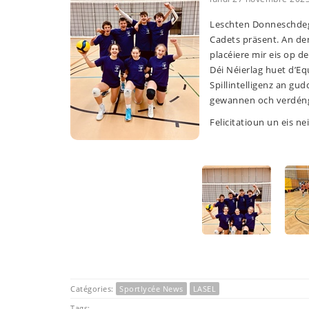
Leschten Donneschdeg
Cadets präsent. An de
placéiere mir eis op 
Déi Néierlag huet d’E
Spillintelligenz an g
gewannen och verdéngt
Felicitatioun un eis n
Catégories:
Sportlycée News
LASEL
Tags: