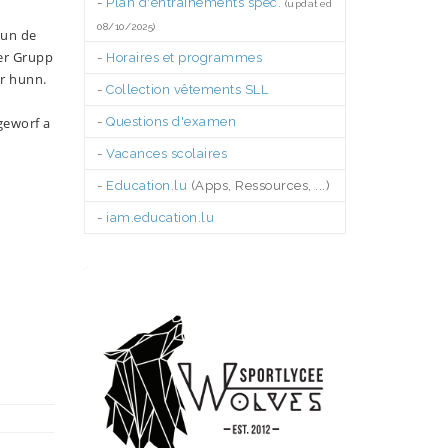
-
Plan d'entraînements spéc.
(updated
08/10/2025)
vun de
er Grupp
-
Horaires et programmes
er hunn.
-
Collection vêtements SLL
geworf a
-
Questions d'examen
-
Vacances scolaires
-
Education.lu
(Apps, Ressources, ...)
-
iam.education.lu
.