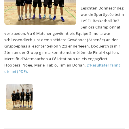
Leschten Donneschdeg
war de Sportlycée beim
LASEL Basketball 3x3
Seniors Championnat
vertrueden. Vu 6 Matcher gewënnt eis Equipe 5 mol a war
schlussendlech just dem spéidere Gewënner (Athenée) an der
Gruppephas a leschter Sekonn 2:3 ënnerleeën. Doduerch si mir
2ten an der Grupp ginn a konnte net méi ëm de Final 4 spillen.
Merci fir d’Matmaachen a Félicitatioun un eis engagéiert
Hoopers: Noée, Marie, Fabio, Tim an Dorian.
D’Resultater fannt
dir hei (PDF).