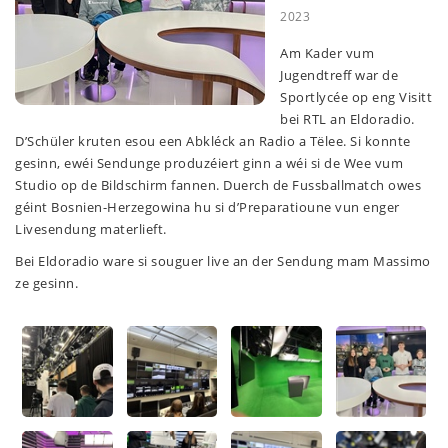
2023
Am Kader vum
Jugendtreff war de
Sportlycée op eng Visitt
bei RTL an Eldoradio.
D’Schüler kruten esou een Abkléck an Radio a Tëlee. Si konnte
gesinn, ewéi Sendunge produzéiert ginn a wéi si de Wee vum
Studio op de Bildschirm fannen. Duerch de Fussballmatch owes
géint Bosnien-Herzegowina hu si d’Preparatioune vun enger
Livesendung materlieft.
Bei Eldoradio ware si souguer live an der Sendung mam Massimo
ze gesinn.