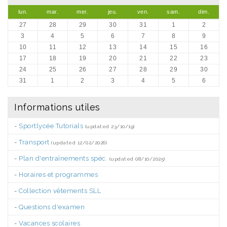
lun.
mar.
mer.
jeu.
ven.
sam.
dim.
27
28
29
30
31
1
2
3
4
5
6
7
8
9
10
11
12
13
14
15
16
17
18
19
20
21
22
23
24
25
26
27
28
29
30
31
1
2
3
4
5
6
Informations utiles
-
Sportlycée Tutorials
(updated 23/10/19)
-
Transport
(updated 12/02/2026)
-
Plan d'entraînements spéc.
(updated 08/10/2025)
-
Horaires et programmes
-
Collection vêtements SLL
-
Questions d'examen
-
Vacances scolaires