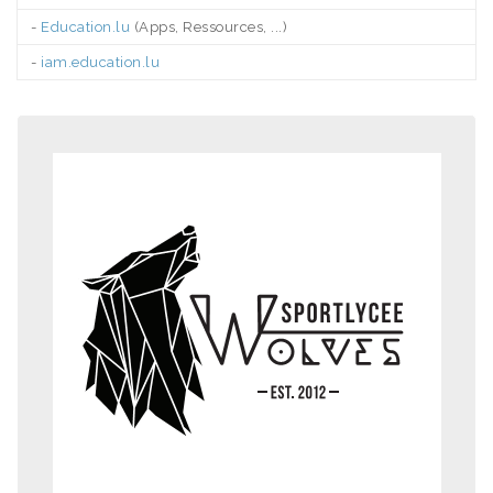
-
Education.lu
(Apps, Ressources, ...)
-
iam.education.lu
.