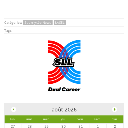
Catégories:
Sportlycée News
LASEL
Tags:
.
août 2026
lun.
mar.
mer.
jeu.
ven.
sam.
dim.
27
28
29
30
31
1
2