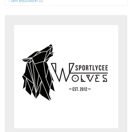
-
iam.education.lu
.