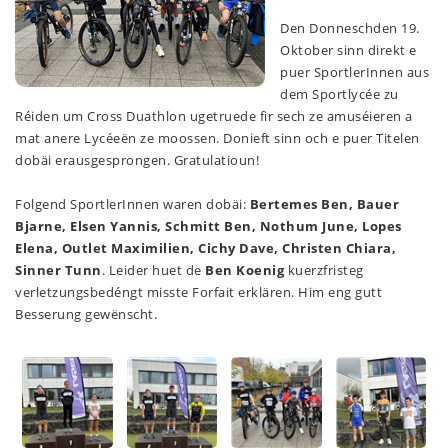
Den Donneschden 19.
Oktober sinn direkt e
puer SportlerInnen aus
dem Sportlycée zu
Réiden um Cross Duathlon ugetruede fir sech ze amuséieren a
mat anere Lycéeën ze moossen. Donieft sinn och e puer Titelen
dobäi erausgesprongen. Gratulatioun!
Folgend SportlerInnen waren dobäi:
Bertemes Ben, Bauer
Bjarne, Elsen Yannis, Schmitt Ben, Nothum June, Lopes
Elena, Outlet Maximilien, Cichy Dave, Christen Chiara,
Sinner Tunn
. Leider huet de
Ben Koenig
kuerzfristeg
verletzungsbedéngt misste Forfait erklären. Him eng gutt
Besserung gewënscht.