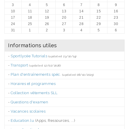
3
4
5
6
7
8
9
10
11
12
13
14
15
16
17
18
19
20
21
22
23
24
25
26
27
28
29
30
31
1
2
3
4
5
6
Informations utiles
-
Sportlycée Tutorials
(updated 23/10/19)
-
Transport
(updated 12/02/2026)
-
Plan d'entraînements spéc.
(updated 08/10/2025)
-
Horaires et programmes
-
Collection vêtements SLL
-
Questions d'examen
-
Vacances scolaires
-
Education.lu
(Apps, Ressources, ...)