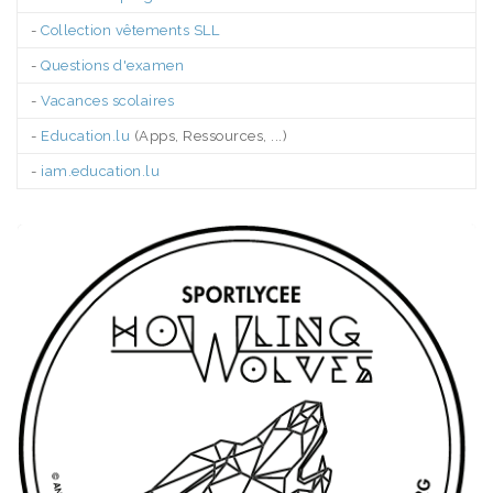
-
Collection vêtements SLL
-
Questions d'examen
-
Vacances scolaires
-
Education.lu
(Apps, Ressources, ...)
-
iam.education.lu
.