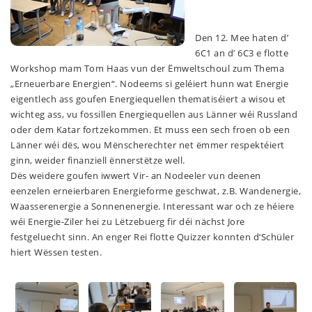
Den 12. Mee haten d’ 
6C1 an d’ 6C3 e flotte 
Workshop mam Tom Haas vun der Ëmweltschoul zum Thema 
„Erneuerbare Energien“. Nodeems si geléiert hunn wat Energie 
eigentlech ass goufen Energiequellen thematiséiert a wisou et 
wichteg ass, vu fossillen Energiequellen aus Länner wéi Russland 
oder dem Katar fortzekommen. Et muss een sech froen ob een 
Länner wéi dës, wou Mënscherechter net ëmmer respektéiert 
ginn, weider finanziell ënnerstëtze well.
Dës weidere goufen iwwert Vir- an Nodeeler vun deenen 
eenzelen erneierbaren Energieforme geschwat, z.B. Wandenergie, 
Waasserenergie a Sonnenenergie. Interessant war och ze héiere 
wéi Energie-Ziler hei zu Lëtzebuerg fir déi nächst Jore 
festgeluecht sinn.
 An enger Rei flotte Quizzer konnten d‘Schüler 
hiert Wëssen testen.