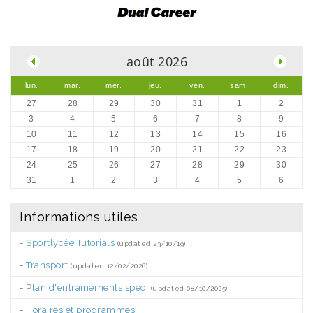
.
août 2026
lun.
mar.
mer.
jeu.
ven.
sam.
dim.
27
28
29
30
31
1
2
3
4
5
6
7
8
9
10
11
12
13
14
15
16
17
18
19
20
21
22
23
24
25
26
27
28
29
30
31
1
2
3
4
5
6
Informations utiles
-
Sportlycée Tutorials
(updated 23/10/19)
-
Transport
(updated 12/02/2026)
-
Plan d'entraînements spéc.
(updated 08/10/2025)
-
Horaires et programmes