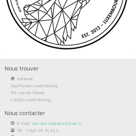
Nous trouver
Adresse:
Sportlycée Luxembourg
66, rue de Trèves
L-2630 Luxembourg
Nous contacter
E-mail:
secretariat@sportlycee.lu
Tél.: (+352) 26 75 05 1