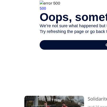
-
Solidari
jeudi 16 mar