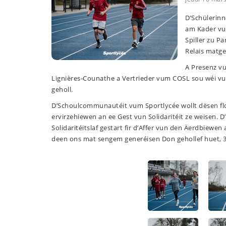
D’Schülerin
am Kader vu
Spiller zu P
Relais matg
A Presenz vu
Lignières-Counathe a Vertrieder vum COSL sou wéi v
geholl.
D’Schoulcommunautéit vum Sportlycée wollt dësen fl
ervirzehiewen an ee Gest vun Solidaritéit ze weisen. D
Solidaritéitslaf gestart fir d’Affer vun den Äerdbiewen
deen ons mat sengem generéisen Don gehollef huet, 3