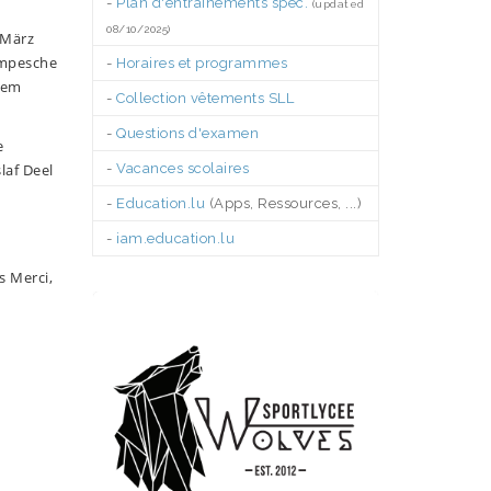
-
Plan d'entraînements spéc.
(updated
08/10/2025)
 März
ympesche
-
Horaires et programmes
sem
-
Collection vêtements SLL
-
Questions d'examen
e
laf Deel
-
Vacances scolaires
-
Education.lu
(Apps, Ressources, ...)
-
iam.education.lu
.
s Merci,