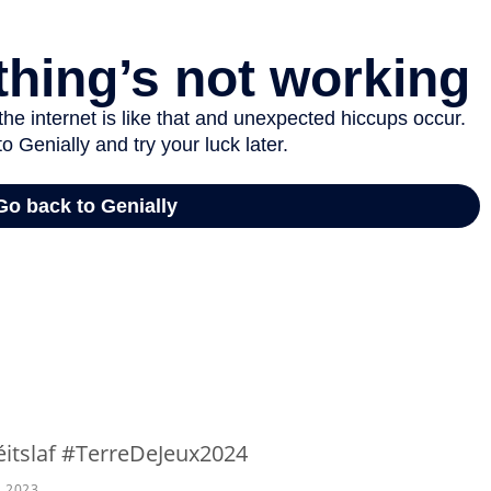
téitslaf #TerreDeJeux2024
s 2023