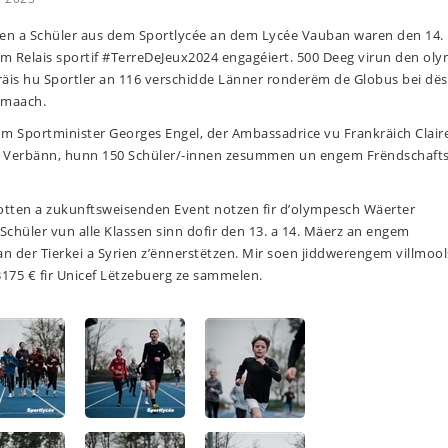
nen a Schüler aus dem Sportlycée an dem Lycée Vauban waren den 14.
m Relais sportif #TerreDeJeux2024 engagéiert. 500 Deeg virun den ol
aräis hu Sportler an 116 verschidde Länner ronderëm de Globus bei dë
emaach.
m Sportminister Georges Engel, der Ambassadrice vu Frankräich Clair
u Verbänn, hunn 150 Schüler/-innen zesummen un engem Frëndschafts
otten a zukunftsweisenden Event notzen fir d’olympesch Wäerter
’Schüler vun alle Klassen sinn dofir den 13. a 14. Mäerz an engem
 an der Tierkei a Syrien z’ënnerstëtzen. Mir soen jiddwerengem villmool
175 € fir Unicef Lëtzebuerg ze sammelen.