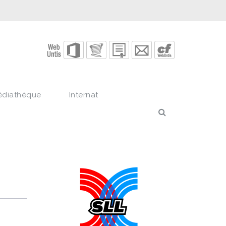
édiathèque
Internat