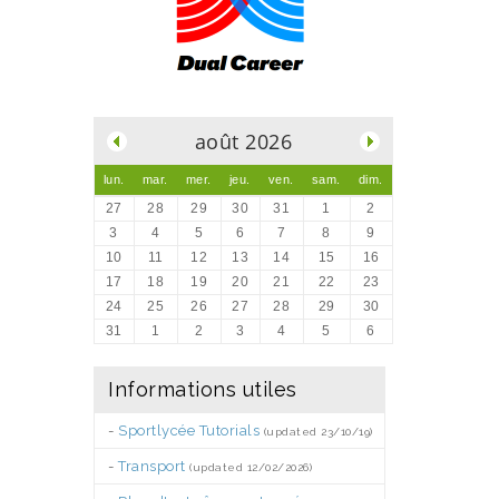
.
août 2026
lun.
mar.
mer.
jeu.
ven.
sam.
dim.
27
28
29
30
31
1
2
3
4
5
6
7
8
9
10
11
12
13
14
15
16
17
18
19
20
21
22
23
24
25
26
27
28
29
30
31
1
2
3
4
5
6
Informations utiles
-
Sportlycée Tutorials
(updated 23/10/19)
-
Transport
(updated 12/02/2026)