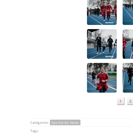
1
2
Catégories:
Sportlycée News
Tags: