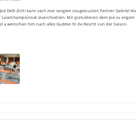
 Joé Delli Zotti kann sech mat sengem zougelousten Partner Gabriel Al
Laselchampionnat duerchsetzen. Mir gratuléieren dem Joé zu engem
el a wënschen him nach alles Guddes fir de Rescht vun der Saison.