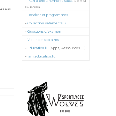
-
Plan d'entraînements spéc.
(updated
08/10/2025)
ves aus
-
Horaires et programmes
-
Collection vêtements SLL
-
Questions d'examen
-
Vacances scolaires
-
Education.lu
(Apps, Ressources, ...)
-
iam.education.lu
.