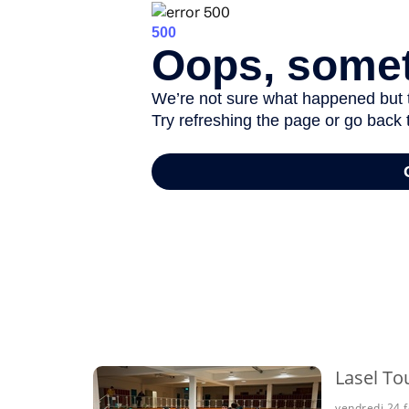
-
Lasel T
vendredi 24 f