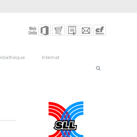
édiathèque
Internat