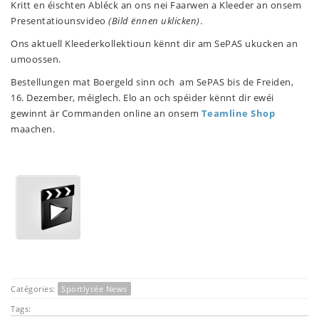
Kritt en éischten Abléck an ons nei Faarwen a Kleeder an onsem
Presentatiounsvideo
(Bild ënnen uklicken)
.
Ons aktuell Kleederkollektioun kënnt dir am SePAS ukucken an
umoossen.
Bestellungen mat Boergeld sinn och am SePAS bis de Freiden,
16. Dezember, méiglech. Elo an och spéider kënnt dir ewéi
gewinnt är Commanden online an onsem
Teamline Shop
maachen.
Catégories:
Sportlycée News
Tags: