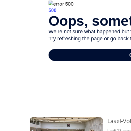
-
Lasel-Vo
lundi 28 nov