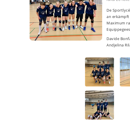
De Sportlyc
an erkämpft 
Maximum raus
Equippegeesc
Davide Bonfa
Andjelina Ril