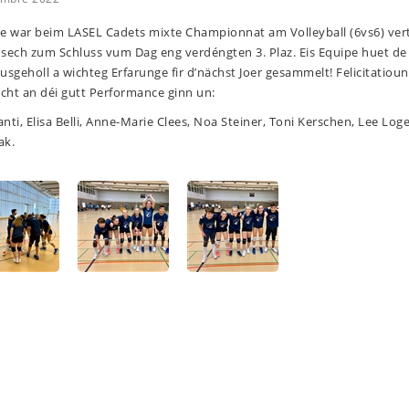
ée war beim LASEL Cadets mixte Championnat am Volleyball (6vs6) ve
sech zum Schluss vum Dag eng verdéngten 3. Plaz. Eis Equipe huet de
geholl a wichteg Erfarunge fir d’nächst Joer gesammelt! Felicitatioun
ht an déi gutt Performance ginn un:
nti, Elisa Belli, Anne-Marie Clees, Noa Steiner, Toni Kerschen, Lee Loge
ak.