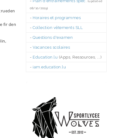
-
Plan d'entraînements spéc.
(updated
08/10/2025)
rtrueden
-
Horaires et programmes
e fir den
-
Collection vêtements SLL
-
Questions d'examen
lin,
-
Vacances scolaires
-
Education.lu
(Apps, Ressources, ...)
-
iam.education.lu
.