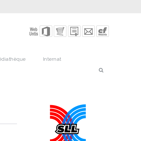
édiathèque
Internat