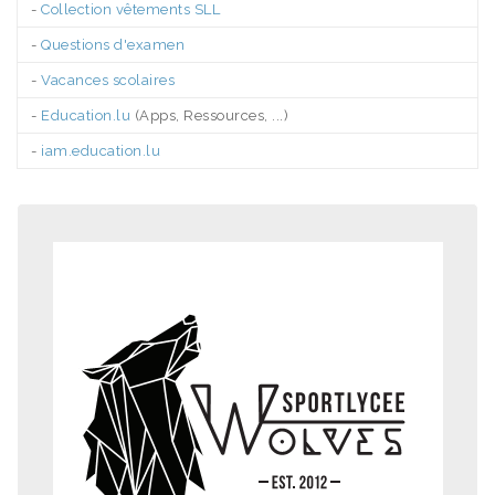
-
Collection vêtements SLL
-
Questions d'examen
-
Vacances scolaires
-
Education.lu
(Apps, Ressources, ...)
-
iam.education.lu
.