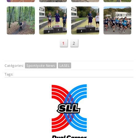
1
2
Catégories:
Sportlycée News
LASEL
Tags: