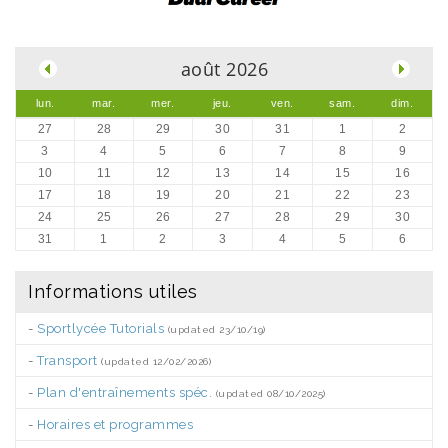
.
août 2026
lun.
mar.
mer.
jeu.
ven.
sam.
dim.
27
28
29
30
31
1
2
3
4
5
6
7
8
9
10
11
12
13
14
15
16
17
18
19
20
21
22
23
24
25
26
27
28
29
30
31
1
2
3
4
5
6
Informations utiles
-
Sportlycée Tutorials
(updated 23/10/19)
-
Transport
(updated 12/02/2026)
-
Plan d'entraînements spéc.
(updated 08/10/2025)
-
Horaires et programmes