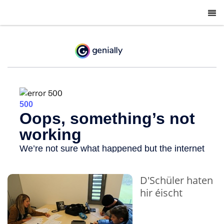
-
D'Schüler haten
hir éischt