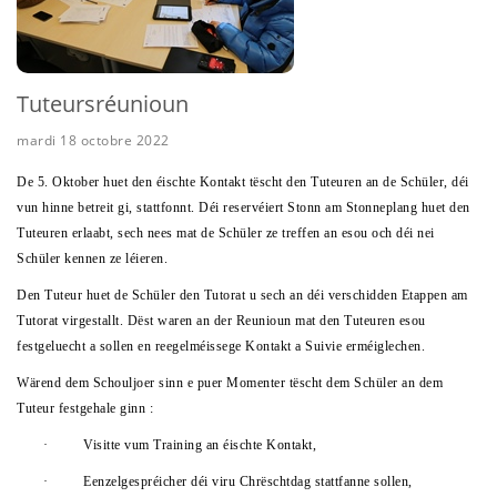
Tuteursréunioun
mardi 18 octobre 2022
De 5. Oktober huet den éischte Kontakt tëscht den Tuteuren an de Schüler, déi
vun hinne betreit gi, stattfonnt. Déi reservéiert Stonn am Stonneplang huet den
Tuteuren erlaabt, sech nees mat de Schüler ze treffen an esou och déi nei
Schüler kennen ze léieren.
Den Tuteur huet de Schüler den Tutorat u sech an déi verschidden Etappen am
Tutorat virgestallt. Dëst waren an der Reunioun mat den Tuteuren esou
festgeluecht a sollen en reegelméissege Kontakt a Suivie erméiglechen.
Wärend dem Schouljoer sinn e puer Momenter tëscht dem Schüler an dem
Tuteur festgehale ginn :
·
Visitte vum Training an éischte Kontakt,
·
Eenzelgespréicher déi viru Chrëschtdag stattfanne sollen,