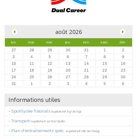
.
août 2026
lun.
mar.
mer.
jeu.
ven.
sam.
dim.
27
28
29
30
31
1
2
3
4
5
6
7
8
9
10
11
12
13
14
15
16
17
18
19
20
21
22
23
24
25
26
27
28
29
30
31
1
2
3
4
5
6
Informations utiles
-
Sportlycée Tutorials
(updated 23/10/19)
-
Transport
(updated 12/02/2026)
-
Plan d'entraînements spéc.
(updated 08/10/2025)