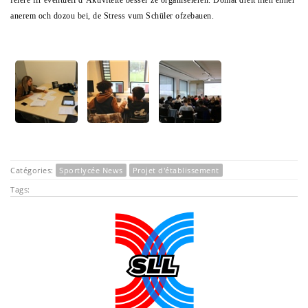
féiere fir eventuell d’Aktivitéite besser ze organiséieren. Domat dréit hien ënner
anerem och dozou bei, de Stress vum Schüler ofzebauen.
Catégories:
Sportlycée News
Projet d'établissement
Tags: