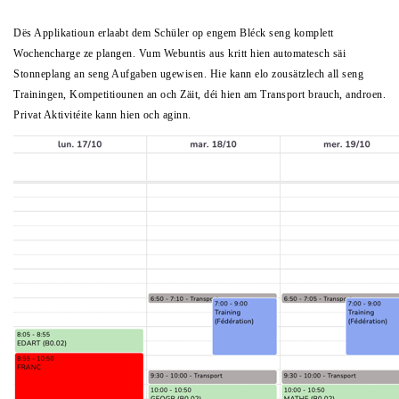
Dës Applikatioun erlaabt dem Schüler op engem Bléck seng komplett
Wochencharge ze plangen. Vum Webuntis aus kritt hien automatesch säi
Stonneplang an seng Aufgaben ugewisen. Hie kann elo zousätzlech all seng
Trainingen, Kompetitiounen an och Zäit, déi hien am Transport brauch, androen.
Privat Aktivitéite kann hien och aginn.