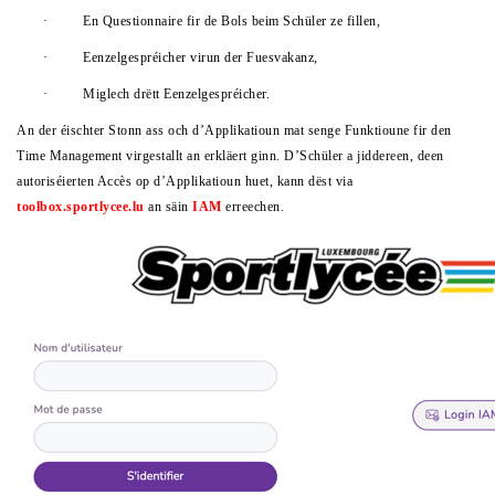
·
En Questionnaire fir de Bols beim Schüler ze fillen,
·
Eenzelgespréicher virun der Fuesvakanz,
·
Miglech drëtt Eenzelgespréicher.
An der éischter Stonn ass och d’Applikatioun mat senge Funktioune fir den
Time Management virgestallt an erkläert ginn. D’Schüler a jiddereen, deen
autoriséierten Accès op d’Applikatioun huet, kann dëst via
toolbox.sportlycee.lu
an säin
IAM
erreechen.