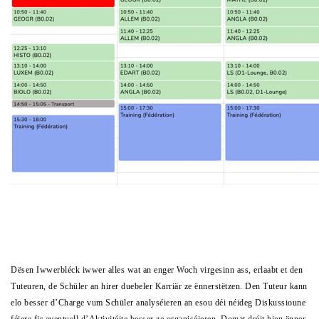
Dësen Iwwerbléck iwwer alles wat an enger Woch virgesinn ass, erlaabt et den
Tuteuren, de Schüler an hirer duebeler Karriär ze ënnerstëtzen. Den Tuteur kann
elo besser d’Charge vum Schüler analyséieren an esou déi néideg Diskussioune