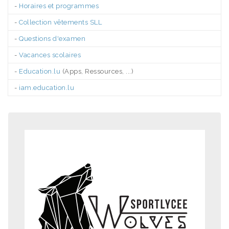
-
Horaires et programmes
-
Collection vêtements SLL
-
Questions d'examen
-
Vacances scolaires
-
Education.lu
(Apps, Ressources, ...)
-
iam.education.lu
.