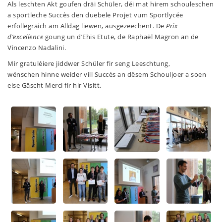
Als leschten Akt goufen dräi Schüler, déi mat hirem schouleschen
a sportleche Succès den duebele Projet vum Sportlycée
erfollegräich am Alldag liewen, ausgezeechent. De
Prix
d’excellence
goung un d’Ehis Etute, de Raphaël Magron an de
Vincenzo Nadalini.
Mir gratuléiere jiddwer Schüler fir seng Leeschtung,
wënschen hinne weider vill Succès an dësem Schouljoer a soen
eise Gäscht Merci fir hir Visitt.