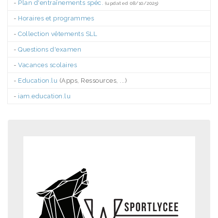
-
Plan d'entraînements spéc.
(updated 08/10/2025)
-
Horaires et programmes
-
Collection vêtements SLL
-
Questions d'examen
-
Vacances scolaires
-
Education.lu
(Apps, Ressources, ...)
-
iam.education.lu
.