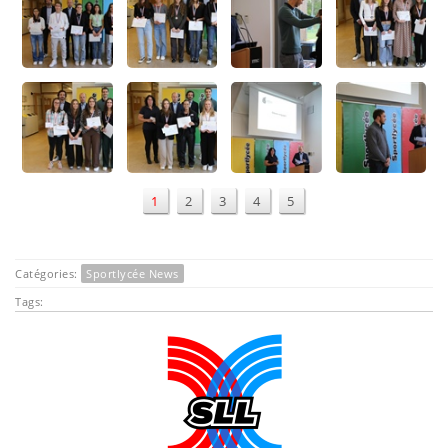
1
2
3
4
5
Catégories:
Sportlycée News
Tags: