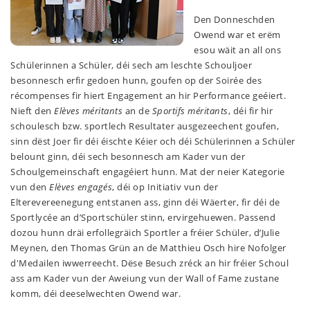
Den Donneschden
Owend war et erëm
esou wäit an all ons
Schülerinnen a Schüler, déi sech am leschte Schouljoer
besonnesch erfir gedoen hunn, goufen op der Soirée des
récompenses fir hiert Engagement an hir Performance geéiert.
Nieft den
Elèves méritants
an de
Sportifs méritants
, déi fir hir
schoulesch bzw. sportlech Resultater ausgezeechent goufen,
sinn dëst Joer fir déi éischte Kéier och déi Schülerinnen a Schüler
belount ginn, déi sech besonnesch am Kader vun der
Schoulgemeinschaft engagéiert hunn. Mat der neier Kategorie
vun den
Elèves engagés
, déi op Initiativ vun der
Elterevereenegung entstanen ass, ginn déi Wäerter, fir déi de
Sportlycée an d’Sportschüler stinn, ervirgehuewen. Passend
dozou hunn dräi erfollegräich Sportler a fréier Schüler, d’Julie
Meynen, den Thomas Grün an de Matthieu Osch hire Nofolger
d'Medailen iwwerreecht. Dëse Besuch zréck an hir fréier Schoul
ass am Kader vun der Aweiung vun der Wall of Fame zustane
komm, déi deeselwechten Owend war.