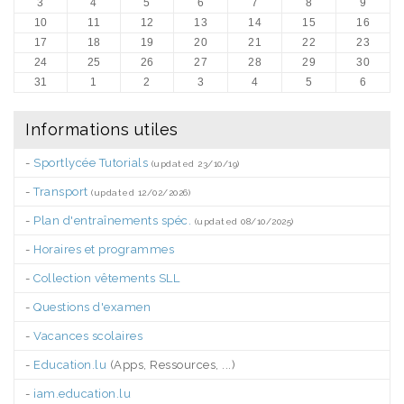
3
4
5
6
7
8
9
10
11
12
13
14
15
16
17
18
19
20
21
22
23
24
25
26
27
28
29
30
31
1
2
3
4
5
6
Informations utiles
-
Sportlycée Tutorials
(updated 23/10/19)
-
Transport
(updated 12/02/2026)
-
Plan d'entraînements spéc.
(updated 08/10/2025)
-
Horaires et programmes
-
Collection vêtements SLL
-
Questions d'examen
-
Vacances scolaires
-
Education.lu
(Apps, Ressources, ...)
-
iam.education.lu