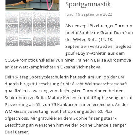
Sportgymnastik
lundi 19 septembre 2022
Als eenzeg Lëtzebuerger Turnerin
huet d’Sophie de Grand-Duché op
der WM zu Sofia (14.-18.
September) vertrueden ; begleed
gouf FLGym-Athletin aus dem
COSL-Promotiounskader vun hirer Trainerin Larisa Abrosimova
an der Wettkampfriichterin Oksana Vichinakova.
Déi 16-järeg Sportlycéeschülerin hat sech am Juni op der EM
duerch hir gutt Leeschtung fir hir éischt Weltmeeschterschaft
qualifizéiert a war eng vun de jéngsten Turnerinnen bei den
Seniorinnen zu Sofia. Mat de Keelen konnt d’Sophie seng bescht
Plazéierung als 55. vun 79 Konkurrentinnen erreechen. An der
WM-Gesamtwäertung huet hat op der gudder 60. Plaz
ofgeschloss. Mir gratuléieren dem Sophie fir seng staark
Leeschtung an wënschen him weider bonne Chance a senger
Dual Career.