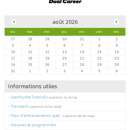
.
août 2026
lun.
mar.
mer.
jeu.
ven.
sam.
dim.
27
28
29
30
31
1
2
3
4
5
6
7
8
9
10
11
12
13
14
15
16
17
18
19
20
21
22
23
24
25
26
27
28
29
30
31
1
2
3
4
5
6
Informations utiles
-
Sportlycée Tutorials
(updated 23/10/19)
-
Transport
(updated 12/02/2026)
-
Plan d'entraînements spéc.
(updated 08/10/2025)
-
Horaires et programmes