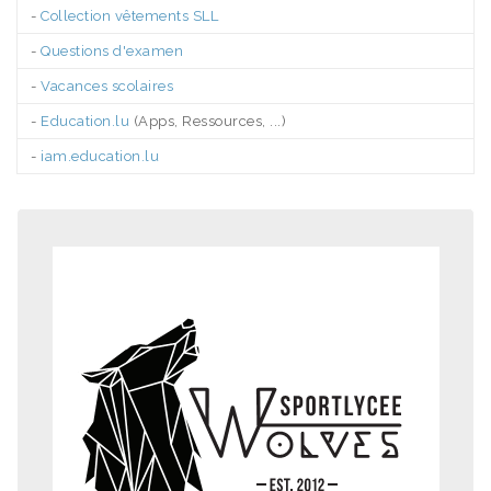
-
Collection vêtements SLL
-
Questions d'examen
-
Vacances scolaires
-
Education.lu
(Apps, Ressources, ...)
-
iam.education.lu
.