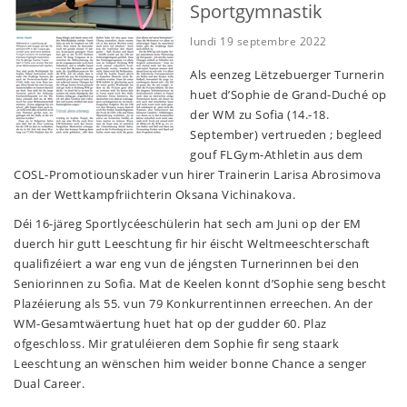
Sportgymnastik
lundi 19 septembre 2022
Als eenzeg Lëtzebuerger Turnerin
huet d’Sophie de Grand-Duché op
der WM zu Sofia (14.-18.
September) vertrueden ; begleed
gouf FLGym-Athletin aus dem
COSL-Promotiounskader vun hirer Trainerin Larisa Abrosimova
an der Wettkampfriichterin Oksana Vichinakova.
Déi 16-järeg Sportlycéeschülerin hat sech am Juni op der EM
duerch hir gutt Leeschtung fir hir éischt Weltmeeschterschaft
qualifizéiert a war eng vun de jéngsten Turnerinnen bei den
Seniorinnen zu Sofia. Mat de Keelen konnt d’Sophie seng bescht
Plazéierung als 55. vun 79 Konkurrentinnen erreechen. An der
WM-Gesamtwäertung huet hat op der gudder 60. Plaz
ofgeschloss. Mir gratuléieren dem Sophie fir seng staark
Leeschtung an wënschen him weider bonne Chance a senger
Dual Career.