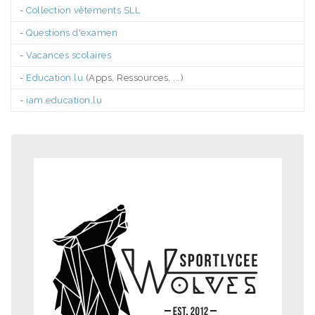
-
Collection vêtements SLL
-
Questions d'examen
-
Vacances scolaires
-
Education.lu
(Apps, Ressources, ...)
-
iam.education.lu
.