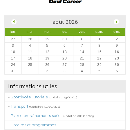
.
août 2026
lun.
mar.
mer.
jeu.
ven.
sam.
dim.
27
28
29
30
31
1
2
3
4
5
6
7
8
9
10
11
12
13
14
15
16
17
18
19
20
21
22
23
24
25
26
27
28
29
30
31
1
2
3
4
5
6
Informations utiles
-
Sportlycée Tutorials
(updated 23/10/19)
-
Transport
(updated 12/02/2026)
-
Plan d'entraînements spéc.
(updated 08/10/2025)
-
Horaires et programmes