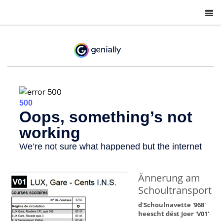
-
Ännerung am
Schoultransport
d'Schoulnavette '968'
heescht dëst Joer 'V01'