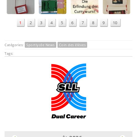
1
2
3
4
5
6
7
8
9
10
Catégories:
Sportlycée News
Coin des élèves
Tags:
.