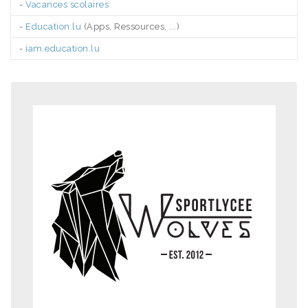
-
Vacances scolaires
-
Education.lu
(Apps, Ressources, ...)
-
iam.education.lu
.