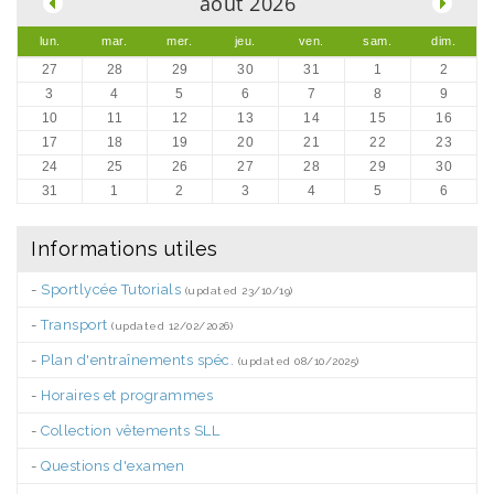
août 2026
lun.
mar.
mer.
jeu.
ven.
sam.
dim.
27
28
29
30
31
1
2
3
4
5
6
7
8
9
10
11
12
13
14
15
16
17
18
19
20
21
22
23
24
25
26
27
28
29
30
31
1
2
3
4
5
6
Informations utiles
-
Sportlycée Tutorials
(updated 23/10/19)
-
Transport
(updated 12/02/2026)
-
Plan d'entraînements spéc.
(updated 08/10/2025)
-
Horaires et programmes
-
Collection vêtements SLL
-
Questions d'examen