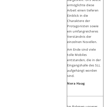
ermöglichte diese
Arbeit einen tieferen
Einblick in die
Charaktere der
Protagonisten sowie
ein umfangreicheres
Verständnis der
einzelnen Novellen.
Am Ende sind viele
tolle Mobiles
entstanden, die in der
Eingangshalle des SLL
aufgehängt worden
sind.
Nora Haag
Im Rahmen unseres