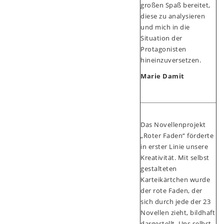
großen Spaß bereitet,
diese zu analysieren
und mich in die
Situation der
Protagonisten
hineinzuversetzen.
Marie Damit
Das Novellenprojekt
„Roter Faden“ förderte
in erster Linie unsere
Kreativität. Mit selbst
gestalteten
Karteikärtchen wurde
der rote Faden, der
sich durch jede der 23
Novellen zieht, bildhaft
dargestellt. Uns selbst