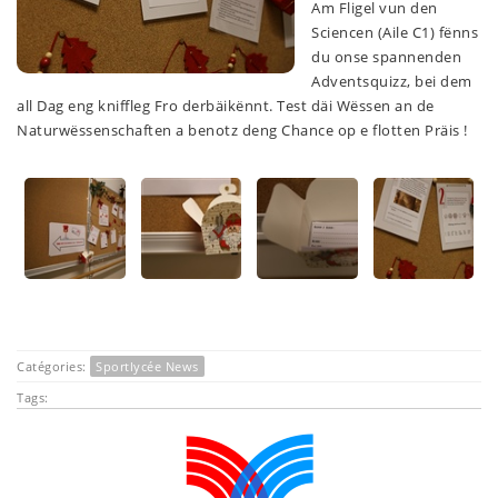
Am Fligel vun den
Sciencen (Aile C1) fënns
du onse spannenden
Adventsquizz, bei dem
all Dag eng kniffleg Fro derbäikënnt. Test däi Wëssen an de
Naturwëssenschaften a benotz deng Chance op e flotten Präis !
Catégories:
Sportlycée News
Tags: