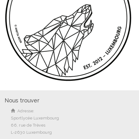
Nous trouver
Adresse:
Sportlycée Luxembourg
66, rue de Trèves
L-2630 Luxembourg