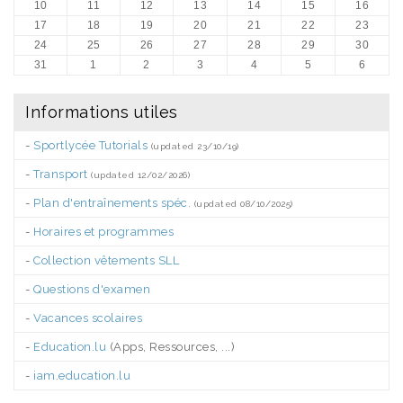
10
11
12
13
14
15
16
17
18
19
20
21
22
23
24
25
26
27
28
29
30
31
1
2
3
4
5
6
Informations utiles
-
Sportlycée Tutorials
(updated 23/10/19)
-
Transport
(updated 12/02/2026)
-
Plan d'entraînements spéc.
(updated 08/10/2025)
-
Horaires et programmes
-
Collection vêtements SLL
-
Questions d'examen
-
Vacances scolaires
-
Education.lu
(Apps, Ressources, ...)
-
iam.education.lu
.