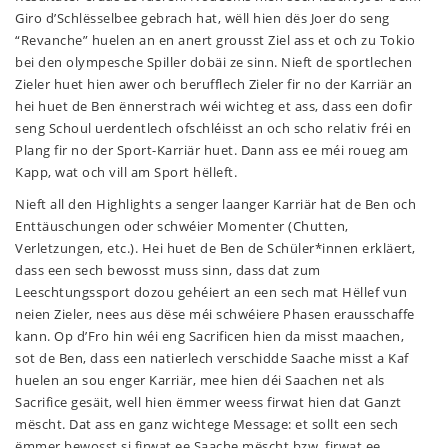
Giro d’Schlësselbee gebrach hat, wëll hien dës Joer do seng
“Revanche” huelen an en anert grousst Ziel ass et och zu Tokio
bei den olympesche Spiller dobäi ze sinn. Nieft de sportlechen
Zieler huet hien awer och berufflech Zieler fir no der Karriär an
hei huet de Ben ënnerstrach wéi wichteg et ass, dass een dofir
seng Schoul uerdentlech ofschléisst an och scho relativ fréi en
Plang fir no der Sport-Karriär huet. Dann ass ee méi roueg am
Kapp, wat och vill am Sport hëlleft.
Nieft all den Highlights a senger laanger Karriär hat de Ben och
Enttäuschungen oder schwéier Momenter (Chutten,
Verletzungen, etc.). Hei huet de Ben de Schüler*innen erkläert,
dass een sech bewosst muss sinn, dass dat zum
Leeschtungssport dozou gehéiert an een sech mat Hëllef vun
neien Zieler, nees aus dëse méi schwéiere Phasen erausschaffe
kann. Op d’Fro hin wéi eng Sacrificen hien da misst maachen,
sot de Ben, dass een natierlech verschidde Saache misst a Kaf
huelen an sou enger Karriär, mee hien déi Saachen net als
Sacrifice gesäit, well hien ëmmer weess firwat hien dat Ganzt
mëscht. Dat ass en ganz wichtege Message: et sollt een sech
ëmmer bewosst si firwat ee Saache mëscht bzw. firwat ee