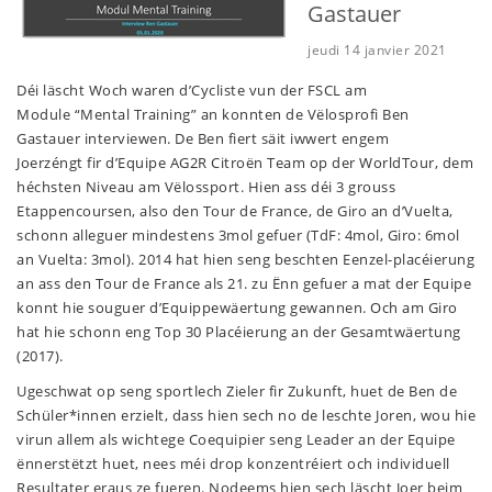
Gastauer
jeudi 14 janvier 2021
Déi läscht Woch waren d’Cycliste vun der FSCL am
Module “Mental Training”
an
konnten de Vëlosprofi Ben
Gastauer interviewen. De Ben fiert säit iwwert engem
Joerzéngt fir d’Equipe AG2R Citroën Team op der WorldTour, dem
héchsten Niveau am Vëlossport. Hien ass déi 3 grouss
Etappencoursen, also den Tour de France, de Giro an d’Vuelta,
schonn alleguer mindestens 3mol gefuer (TdF: 4mol, Giro: 6mol
an
Vuelta: 3mol). 2014 hat hien seng beschten Eenzel-placéierung
an ass den Tour de France als 21. zu Ënn gefuer a mat der Equipe
konnt hie souguer d’Equippewäertung gewannen. Och am Giro
hat hie schonn eng Top 30 Placéierung an der Gesamtwäertung
(2017).
Ugeschwat op seng sportlech Zieler fir Zukunft, huet de Ben de
Schüler*innen erzielt, dass hien sech no de leschte Joren, wou hie
virun allem als wichtege Coequipier seng Leader an der Equipe
ënnerstëtzt huet, nees méi drop konzentréiert och individuell
Resultater eraus ze fueren. Nodeems hien sech läscht Joer beim