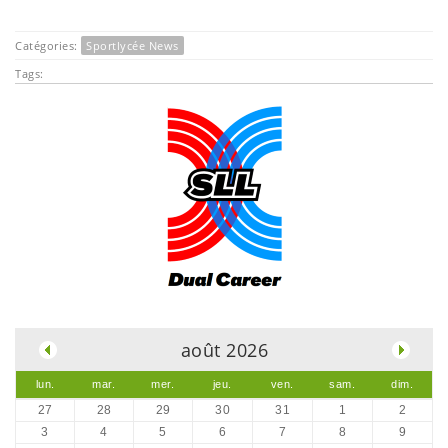
Catégories:
Sportlycée News
Tags:
.
août 2026
lun.
mar.
mer.
jeu.
ven.
sam.
dim.
27
28
29
30
31
1
2
3
4
5
6
7
8
9