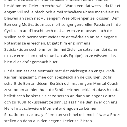
bestëmmten Zieler erreeche wëll. Wann een dat weess, da fält et
engem vill méi einfach och a méi schwéiere Phasë motivéiert ze
bleiwen an sech net vu sengem Wee ofbréngen ze loossen. Dem
Ben seng Motivatioun ass nieft senger genereller Passioun fir de
Cyclissem an d’Loscht sech mat aneren ze moossen, och de
Wëllen sech permanent weider ze entwéckelen an säin eegene
Potential ze erreechen. Et gëtt him eng immens
Satisfaktioun sech ëmmer rëm nei Zieler ze setzen an déi dann
och ze erreechen (individuell an als Equipe) an ze wëssen, dass
hien alles dofir gemaach huet.
Fir de Ben ass dat Mentaalt mat dat wichtegst an enger Profi-
Karriär insgesamt, mee och spezifesch an de Coursen. Dofir
schafft de Ben an dësem Beräich och mat engem Mental Coach
zesummen an hien huet de Schüler*innen erkläert, dass him dat
hëlleft sech konkret Zieler ze setzen an dann an enger Course
och zu 100% fokusséiert ze sinn. Et ass fir de Ben awer och eng
Hëllef mat schwéiere Momenter ëmgoen ze kënnen,
Situatiounen ze analyséieren an sech hei och mol sëlwer a Fro ze
stellen an dann aus den eegene Feeler ze léieren.