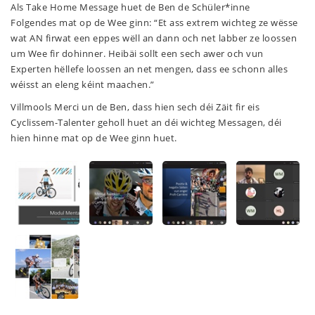
Als
Take
Home Message huet de Ben de Schüler*inne
Folgendes mat op de Wee ginn: “Et ass extrem wichteg ze wësse
wat AN firwat een eppes wëll an dann och net labber ze loossen
um Wee fir dohinner. Heibäi sollt een sech awer och vun
Experten hëllefe loossen an net mengen, dass ee schonn alles
wéisst an eleng kéint maachen.”
Villmools Merci un de Ben, dass hien sech déi Zäit fir eis
Cyclissem-Talenter geholl huet an déi wichteg Messagen, déi
hien hinne mat op de Wee ginn huet.