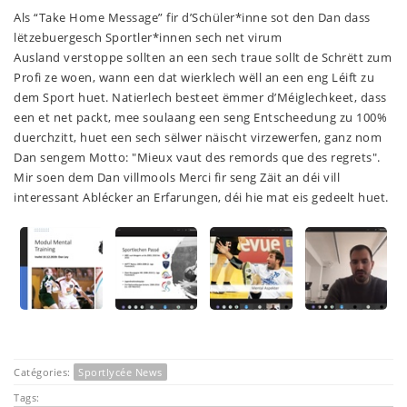
Als “Take Home Message” fir d’Schüler*inne sot den Dan dass
lëtzebuergesch Sportler*innen sech net virum
Ausland verstoppe sollten an een sech traue sollt de Schrëtt zum
Profi ze woen, wann een dat wierklech wëll an een eng Léift zu
dem Sport huet. Natierlech besteet ëmmer d’Méiglechkeet, dass
een et net packt, mee soulaang een seng Entscheedung zu 100%
duerchzitt, huet een sech sëlwer näischt virzewerfen, ganz nom
Dan sengem Motto: "Mieux vaut des remords que des regrets".
Mir soen dem Dan villmools Merci fir seng Zäit an déi vill
interessant Ablécker an Erfarungen, déi hie mat eis gedeelt huet.
Catégories:
Sportlycée News
Tags: