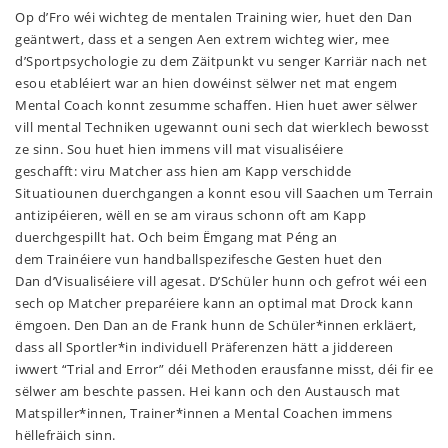
Op d’Fro wéi wichteg de mentalen Training wier, huet den Dan
geäntwert, dass et a sengen Aen extrem wichteg wier, mee
d’Sportpsychologie zu dem Zäitpunkt vu senger Karriär nach net
esou etabléiert war an hien dowéinst sëlwer net mat engem
Mental Coach konnt zesumme schaffen. Hien huet awer sëlwer
vill mental Techniken ugewannt ouni sech dat wierklech bewosst
ze sinn. Sou huet hien immens vill mat visualiséiere
geschafft: viru Matcher ass hien am Kapp verschidde
Situatiounen duerchgangen a konnt esou vill Saachen um Terrain
antizipéieren, wëll en se am viraus schonn oft am Kapp
duerchgespillt hat. Och beim Ëmgang mat Péng an
dem Trainéiere vun handballspezifesche Gesten huet den
Dan d’Visualiséiere vill agesat. D’Schüler hunn och gefrot wéi een
sech op Matcher preparéiere kann an optimal mat Drock kann
ëmgoen. Den Dan an de Frank hunn de Schüler*innen erkläert,
dass all Sportler*in individuell Präferenzen hätt a jiddereen
iwwert “Trial and Error” déi Methoden erausfanne misst, déi fir ee
sëlwer am beschte passen. Hei kann och den Austausch mat
Matspiller*innen, Trainer*innen a Mental Coachen immens
hëllefräich sinn.