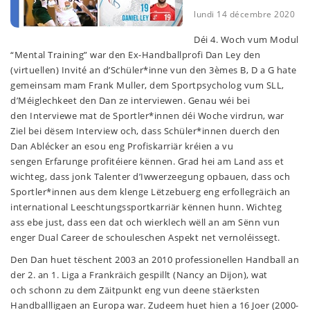
lundi 14 décembre 2020
Déi 4. Woch vum Modul
“Mental Training” war den Ex-Handballprofi Dan Ley den
(virtuellen) Invité an d’Schüler*inne vun den 3èmes B, D a G hate
gemeinsam mam Frank Muller, dem Sportpsycholog vum SLL,
d’Méiglechkeet den Dan ze interviewen. Genau wéi bei
den Interviewe mat de Sportler*innen déi Woche virdrun, war
Ziel bei dësem Interview och, dass Schüler*innen duerch den
Dan Ablécker an esou eng Profiskarriär kréien a vu
sengen Erfarunge profitéiere kënnen. Grad hei am Land ass et
wichteg, dass jonk Talenter d’Iwwerzeegung opbauen, dass och
Sportler*innen aus dem klenge Lëtzebuerg eng erfollegräich an
international Leeschtungssportkarriär kënnen hunn. Wichteg
ass ebe just, dass een dat och wierklech wëll an am Sënn vun
enger Dual Career de schouleschen Aspekt net vernoléissegt.
Den Dan huet tëschent 2003 an 2010 professionellen Handball an
der 2. an 1. Liga a Frankräich gespillt (Nancy an Dijon), wat
och schonn zu dem Zäitpunkt eng vun deene stäerksten
Handballligaen an Europa war. Zudeem huet hien a 16 Joer (2000-