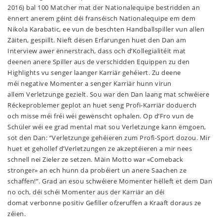
2016) bal 100 Matcher mat der Nationalequipe bestridden an
ënnert anerem géint déi franséisch Nationalequipe em dem
Nikola Karabatic, ee vun de beschten Handballspiller vun allen
Zäiten, gespillt. Nieft dësen Erfarungen huet den Dan am
Interview awer ënnerstrach, dass och d’Kollegialitéit mat
deenen anere Spiller aus de verschidden Equippen zu den
Highlights vu senger laanger Karriär gehéiert. Zu deene
méi negative Momenter a senger Karriär hunn virun
allem Verletzunge gezielt. Sou war den Dan laang mat schwéiere
Réckeproblemer geplot an huet seng Profi-Karriär doduerch
och misse méi fréi wéi gewënscht ophalen. Op d’Fro vun de
Schüler wéi ee grad mental mat sou Verletzunge kann ëmgoen,
sot den Dan: “Verletzunge gehéieren zum Profi-Sport dozou. Mir
huet et gehollef d’Verletzungen ze akzeptéieren a mir nees
schnell nei Zieler ze setzen. Mäin Motto war «Comeback
stronger» an ech hunn da probéiert un anere Saachen ze
schaffen!”. Grad an esou schwéiere Momenter hëlleft et dem Dan
no och, déi schéi Momenter aus der Karriär an déi
domat verbonne positiv Gefiller ofzeruffen a Kraaft doraus ze
zéien.