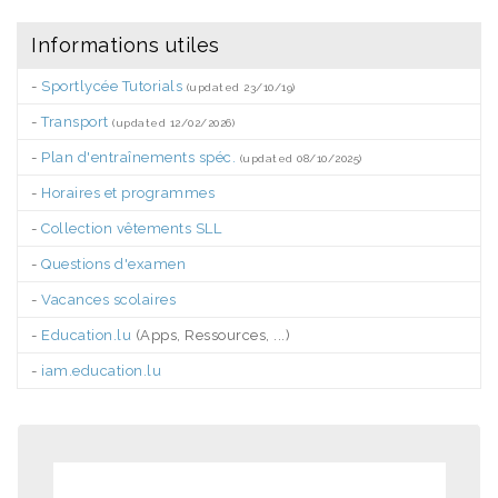
Informations utiles
-
Sportlycée Tutorials
(updated 23/10/19)
-
Transport
(updated 12/02/2026)
-
Plan d'entraînements spéc.
(updated 08/10/2025)
-
Horaires et programmes
-
Collection vêtements SLL
-
Questions d'examen
-
Vacances scolaires
-
Education.lu
(Apps, Ressources, ...)
-
iam.education.lu
.