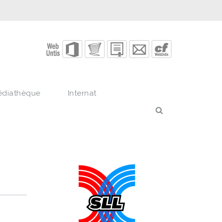
édiathèque
Internat