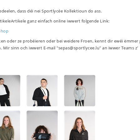
edeelen, dass déi nei Sportlycée Kollektioun do ass.
tikele
Artikele
ganz einfach online iwwert folgende Link:
Shop
cken oder ze probéieren oder bei weidere Froen, kennt dir ewéi ëmmer
Mir sinn och iwwert E-mail "sepas@sportlycee.lu" an iwwer Teams z'