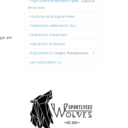
-
Plan d'entraînements spéc.
(updated
08/10/2025)
-
Horaires et programmes
-
Collection vêtements SLL
-
Questions d'examen
 gär am
-
Vacances scolaires
-
Education.lu
(Apps, Ressources, ...)
-
iam.education.lu
.