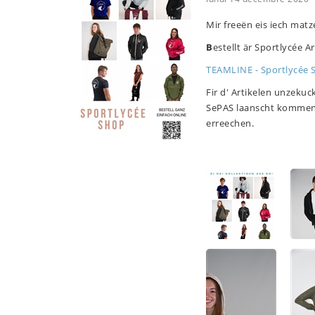
Mir freeën eis iech matz
B
estellt är Sportlycée Ar
TEAMLINE - Sportlycée 
Fir d' Artikelen unzeku
SePAS laanscht kommen. 
erreechen.